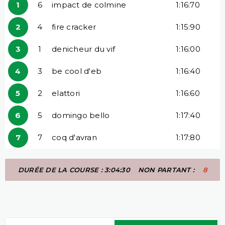
1
6
impact de colmine
1:16:70
2
4
fire cracker
1:15:90
3
1
denicheur du vif
1:16:00
4
3
be cool d'eb
1:16:40
5
2
elattori
1:16:60
6
5
domingo bello
1:17:40
7
7
coq d'avran
1:17:80
DURÉE DE LA COURSE : 3:04:30
NON PARTANT :
8