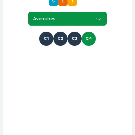
S
C
T
S
Avenches
C1
C2
C3
C4