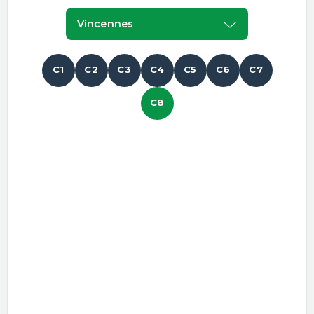
Vincennes
C1
C2
C3
C4
C5
C6
C7
C8