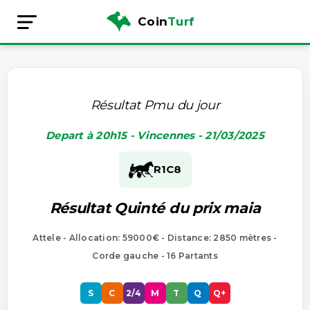
Coin
Turf
Résultat Pmu du jour
Depart à 20h15 - Vincennes - 21/03/2025
R1
C8
Résultat Quinté du prix maia
Attele - Allocation: 59000€ - Distance: 2850 mètres -
Corde gauche - 16 Partants
S
C
2/4
M
T
Q
Q+