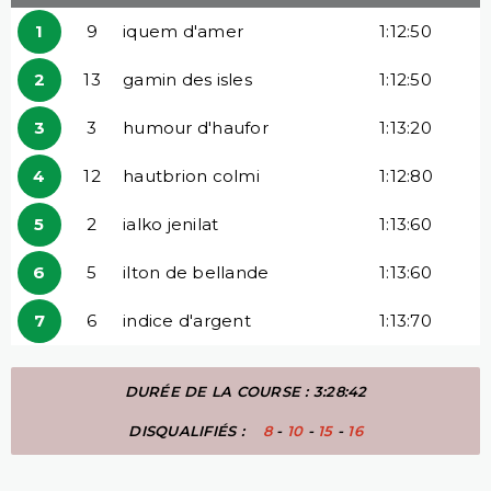
1
9
iquem d'amer
1:12:50
2
13
gamin des isles
1:12:50
3
3
humour d'haufor
1:13:20
4
12
hautbrion colmi
1:12:80
5
2
ialko jenilat
1:13:60
6
5
ilton de bellande
1:13:60
7
6
indice d'argent
1:13:70
DURÉE DE LA COURSE : 3:28:42
DISQUALIFIÉS :
8
-
10
-
15
-
16