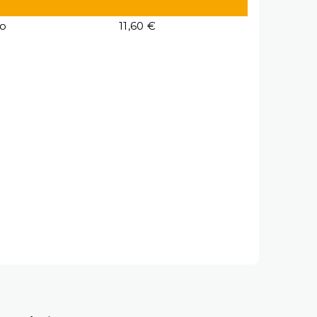
io
11,60 €