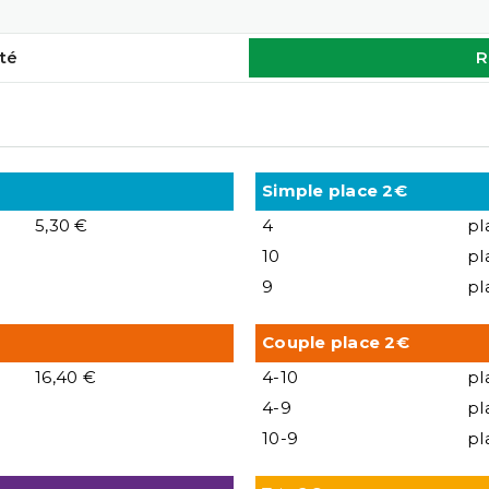
té
R
Simple place 2€
5,30 €
4
pl
10
pl
9
pl
Couple place 2€
16,40 €
4-10
pl
4-9
pl
10-9
pl