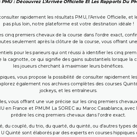
 PMU : Découvrez L'Arrivée Officielle Et Les Rapports Du 
onsulter rapidement les résultats PMU, l'Arrivée Officielle, e
pas plus loin, notre plateforme est votre destination idéale !
 cinq premiers chevaux de la course dans l'ordre exact, confirm
utes seulement après la clôture de la course, vous offrant une
iels pour les parieurs qui ont réussi à identifier les cinq pre
 la cagnotte, ce qui signifie des gains substantiels lorsque la
les joueurs cherchant à maximiser leurs bénéfices.
piques, vous propose la possibilité de consulter rapidement les
. Explorez également nos archives complètes des courses Quinté
jockeys, et les entraîneurs.
bles, vous offrant une vue précise sur les cinq premiers chevaux
PMU en France et PMUM La SOREC au Maroc Casablanca, avec les 
prédire les cinq premiers chevaux dans l'ordre exact.
, du couplé, du trio, du quarté, du quinté, ou d'autres types d
U Quinté sont élaborés par des experts en courses hippiques qu