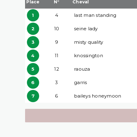
Place
N°
Cheval
1
4
last man standing
2
10
seine lady
3
9
misty quality
4
11
knossington
5
12
raouza
6
3
garris
7
6
baileys honeymoon