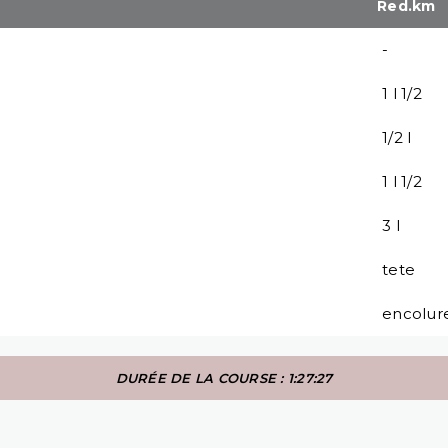
Red.km
-
1 l 1/2
1/2 l
1 l 1/2
3 l
tete
encolur
DURÉE DE LA COURSE : 1:27:27