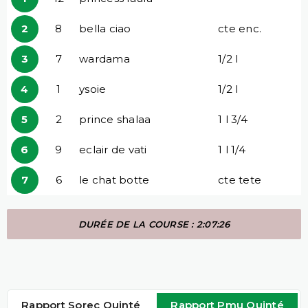
2
8
bella ciao
cte enc.
3
7
wardama
1/2 l
4
1
ysoie
1/2 l
5
2
prince shalaa
1 l 3/4
6
9
eclair de vati
1 l 1/4
7
6
le chat botte
cte tete
DURÉE DE LA COURSE : 2:07:26
Rapport Sorec Quinté
Rapport Pmu Quinté