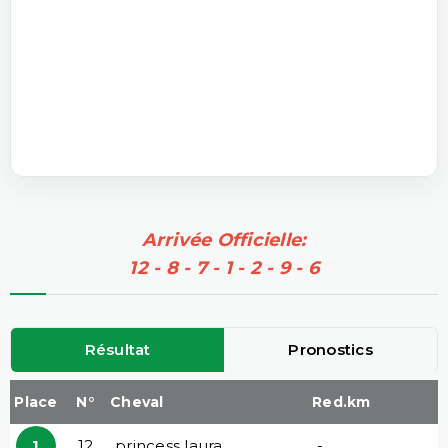
Arrivée Officielle:
12 - 8 - 7 - 1 - 2 - 9 - 6
Résultat
Pronostics
Place
N°
Cheval
Red.km
1
12
princess laura
-