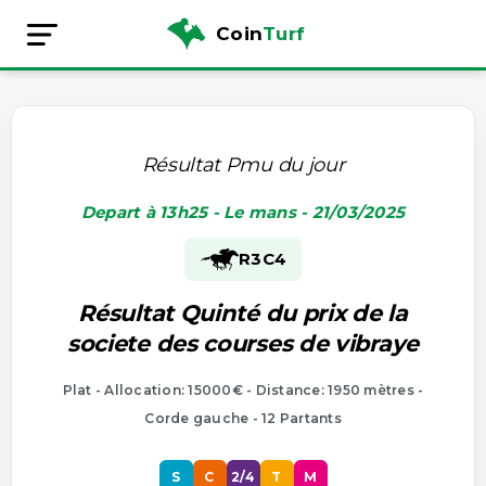
Coin
Turf
Résultat Pmu du jour
Depart à 13h25 - Le mans - 21/03/2025
R3
C4
Résultat Quinté du prix de la
societe des courses de vibraye
Plat - Allocation: 15000€ - Distance: 1950 mètres -
Corde gauche - 12 Partants
S
C
2/4
T
M