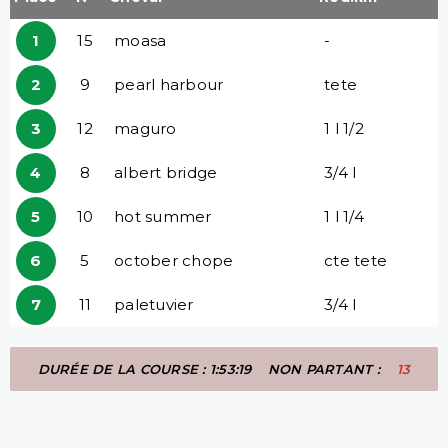
1
15
moasa
-
2
9
pearl harbour
tete
3
12
maguro
1 l 1/2
4
8
albert bridge
3/4 l
5
10
hot summer
1 l 1/4
6
5
october chope
cte tete
7
11
paletuvier
3/4 l
DURÉE DE LA COURSE : 1:53:19
NON PARTANT :
13