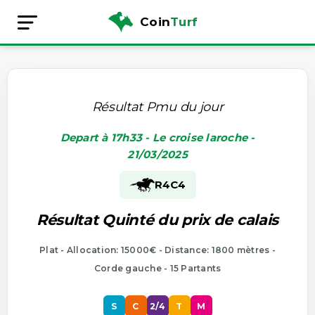
Coin
Turf
Résultat Pmu du jour
Depart à 17h33 - Le croise laroche -
21/03/2025
R4
C4
Résultat Quinté du prix de calais
Plat - Allocation: 15000€ - Distance: 1800 mètres -
Corde gauche - 15 Partants
S
C
2/4
T
M