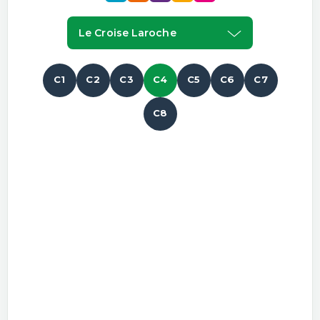
Le Croise Laroche
C1
C2
C3
C4
C5
C6
C7
C8