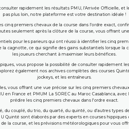
onsulter rapidement les résultats PMU, l'Arrivée Officielle, e
pas plus loin, notre plateforme est votre destination idéale !
 cinq premiers chevaux de la course dans l'ordre exact, confirm
utes seulement après la clôture de la course, vous offrant une
iels pour les parieurs qui ont réussi à identifier les cinq pre
 la cagnotte, ce qui signifie des gains substantiels lorsque la
les joueurs cherchant à maximiser leurs bénéfices.
piques, vous propose la possibilité de consulter rapidement les
. Explorez également nos archives complètes des courses Quinté
jockeys, et les entraîneurs.
bles, vous offrant une vue précise sur les cinq premiers chevaux
PMU en France et PMUM La SOREC au Maroc Casablanca, avec les 
prédire les cinq premiers chevaux dans l'ordre exact.
, du couplé, du trio, du quarté, du quinté, ou d'autres types d
U Quinté sont élaborés par des experts en courses hippiques qu
 de la course, et les prévisions météorologiques pour vous offrir