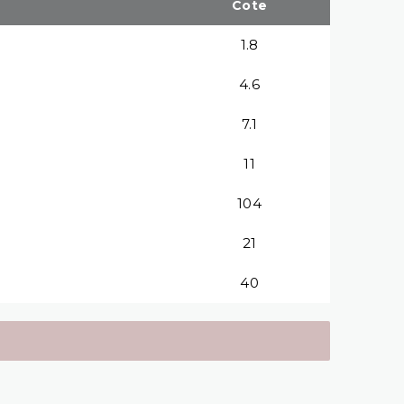
Cote
1.8
4.6
7.1
11
104
21
40