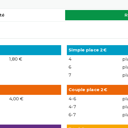
té
R
Simple place 2€
1,80 €
4
pl
6
pl
7
pl
Couple place 2€
4,00 €
4-6
pl
4-7
pl
6-7
pl