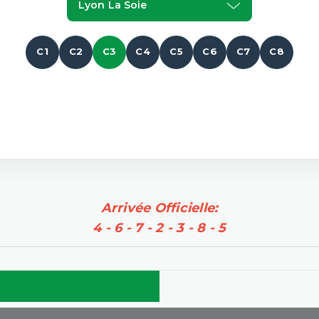
Lyon La Soie
C1
C2
C3
C4
C5
C6
C7
C8
Arrivée Officielle:
4 - 6 - 7 - 2 - 3 - 8 - 5