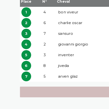
Place
N°
Cheval
1
4
bon viveur
2
6
charlie oscar
3
7
sansuro
4
2
giovanni giorgio
5
3
inventer
6
8
jiveda
7
5
arven glaz