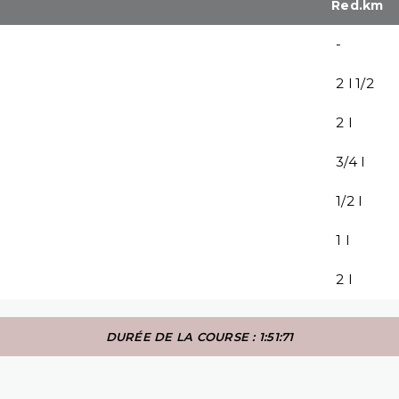
Red.km
-
2 l 1/2
2 l
3/4 l
1/2 l
1 l
2 l
DURÉE DE LA COURSE : 1:51:71