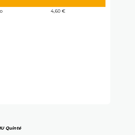
io
4,60 €
PMU Quinté