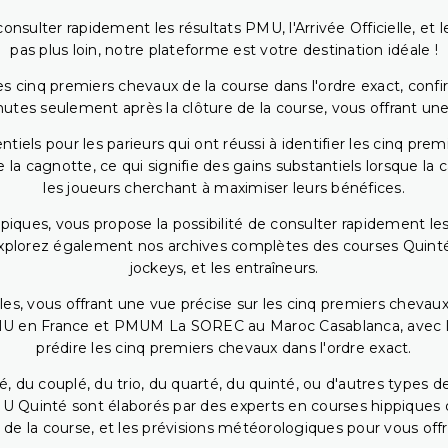
onsulter rapidement les résultats PMU, l'Arrivée Officielle, e
pas plus loin, notre plateforme est votre destination idéale !
 cinq premiers chevaux de la course dans l'ordre exact, confirm
utes seulement après la clôture de la course, vous offrant une
iels pour les parieurs qui ont réussi à identifier les cinq pre
 la cagnotte, ce qui signifie des gains substantiels lorsque la
les joueurs cherchant à maximiser leurs bénéfices.
piques, vous propose la possibilité de consulter rapidement les
. Explorez également nos archives complètes des courses Quinté
jockeys, et les entraîneurs.
bles, vous offrant une vue précise sur les cinq premiers chevaux
PMU en France et PMUM La SOREC au Maroc Casablanca, avec les 
prédire les cinq premiers chevaux dans l'ordre exact.
, du couplé, du trio, du quarté, du quinté, ou d'autres types d
U Quinté sont élaborés par des experts en courses hippiques qu
 de la course, et les prévisions météorologiques pour vous offrir