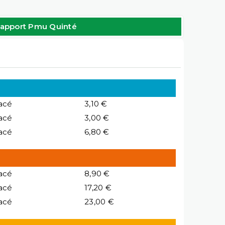
apport Pmu Quinté
acé
3,10 €
acé
3,00 €
acé
6,80 €
acé
8,90 €
acé
17,20 €
acé
23,00 €