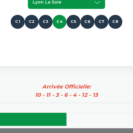
Lyon La Soie
C1
C2
C3
C4
C5
C6
C7
C8
Arrivée Officielle:
10 - 11 - 3 - 6 - 4 - 12 - 13