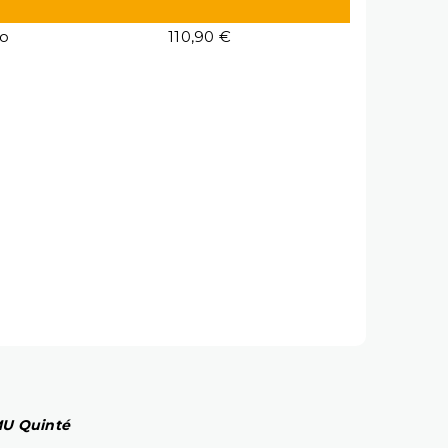
io
110,90 €
PMU Quinté