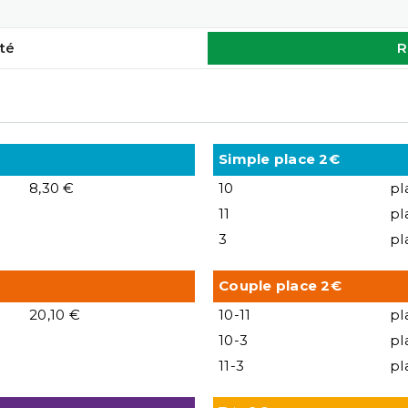
té
R
Simple place 2€
8,30 €
10
pl
11
pl
3
pl
Couple place 2€
20,10 €
10-11
pl
10-3
pl
11-3
pl