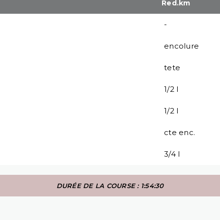
Red.km
-
encolure
tete
1/2 l
1/2 l
cte enc.
3/4 l
DURÉE DE LA COURSE : 1:54:30