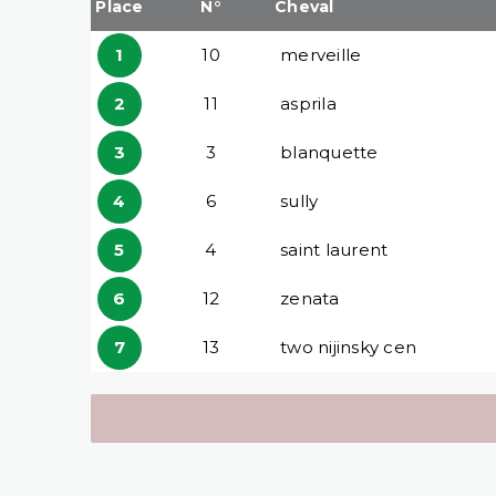
Place
N°
Cheval
1
10
merveille
2
11
asprila
3
3
blanquette
4
6
sully
5
4
saint laurent
6
12
zenata
7
13
two nijinsky cen