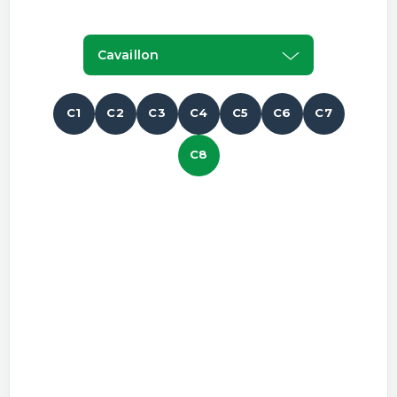
Cavaillon
C1
C2
C3
C4
C5
C6
C7
C8