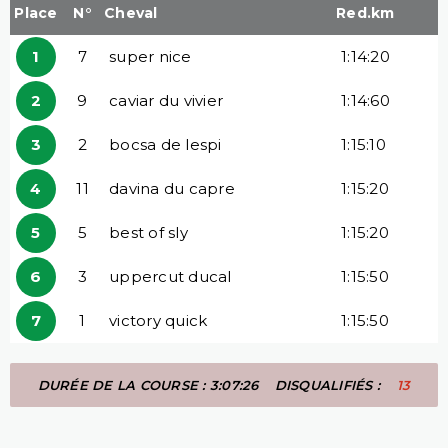
Place
N°
Cheval
Red.km
1
7
super nice
1:14:20
2
9
caviar du vivier
1:14:60
3
2
bocsa de lespi
1:15:10
4
11
davina du capre
1:15:20
5
5
best of sly
1:15:20
6
3
uppercut ducal
1:15:50
7
1
victory quick
1:15:50
DURÉE DE LA COURSE : 3:07:26
DISQUALIFIÉS :
13