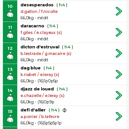
desesperados
( h4 )
10
d.gallon / f.nicolle
66,0kg - inédit
daracarno
( h4 )
11
f.giles / e.clayeux (s)
66,0kg - inédit
dicton d'estruval
( h4 )
12
b.lestrade / g.macaire (s)
66,0kg - inédit
dag blue
( h4 )
13
k.nabet / e.leray (s)
66,0kg - (16)1p0p5p
djazz de loued
( h4 )
14
e.chazelle / e.leray (s)
66,0kg - (16)0p9p
defi d'allier
( h4 )
15
a.poirier / b.lefevre
66,0kg - (16)5p5p5p1p