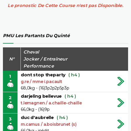
Le pronostic De Cette Course n'est pas Disponible.
PMU Les Partants Du Quinté
Cheval
N°
Jocker / Entraîneur
Performance
dont stop theparty
( h4 )
1
g.re / mme i.pacault
68,0kg - (16)3p2p2p5p3p
darjeling bellevue
( h4 )
2
t.lemagnen / a.chaille-chaille
66,0kg - (16)9p
duc d'aubrelle
( h4 )
3
m.camus / a.boisbrunet (s)
66,0kg - inédit