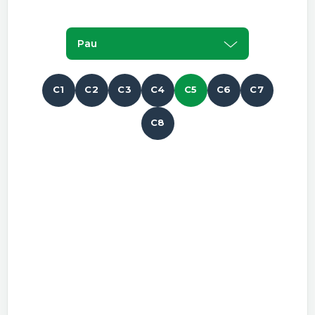
Pau
C1
C2
C3
C4
C5
C6
C7
C8