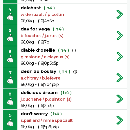
dalahast
( h4 )
4
w.denuault / p.cottin
66,0kg - (16)4p6p
day for vega
( h4 )
5
b.fouchet / j.ortet (s)
66,0kg - (16)7p
diable d'oseille
( h4 )
6
g.malone / e.clayeux (s)
66,0kg - (16)0p5p5p
desir du boulay
( h4 )
7
a.chitray / b.lefevre
66,0kg - (16)7p4p5p
delicious dream
( h4 )
8
j.duchene / p.quinton (s)
66,0kg - (16)2p3p
don't worry
( h4 )
9
s.paillard / mme i.pacault
66,0kg - (16)5p9p4p