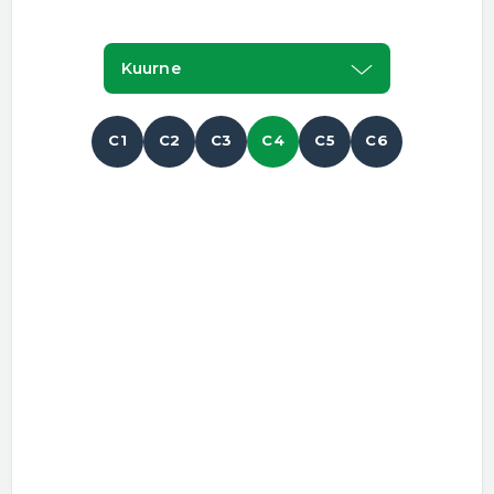
Kuurne
C1
C2
C3
C4
C5
C6