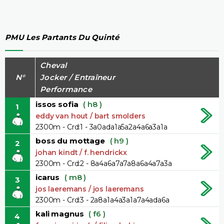
PMU Les Partants Du Quinté
Cheval
N°
Jocker / Entraîneur
Performance
issos sofia
( h8 )
1
eddy van hout / bart smolders
2300m - Crd:1 - 3a0ada1a5a2a4a6a3a1a
boss du mottage
( h9 )
2
johan kindt / f. hendrickx
2300m - Crd:2 - 8a4a6a7a7a8a6a4a7a3a
icarus
( m8 )
3
jos laeremans / jos laeremans
2300m - Crd:3 - 2a8a1a4a3a1a7a4ada6a
kali magnus
( f6 )
4