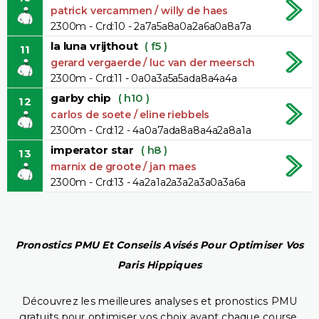
patrick vercammen / willy de haes
2300m - Crd:10 - 2a7a5a8a0a2a6a0a8a7a
la luna vrijthout
( f5 )
11
gerard vergaerde / luc van der meersch
2300m - Crd:11 - 0a0a3a5a5ada8a4a4a
garby chip
( h10 )
12
carlos de soete / eline riebbels
2300m - Crd:12 - 4a0a7ada8a8a4a2a8a1a
imperator star
( h8 )
13
marnix de groote / jan maes
2300m - Crd:13 - 4a2a1a2a3a2a3a0a3a6a
Pronostics PMU Et Conseils Avisés Pour Optimiser Vos
Paris Hippiques
Découvrez les meilleures analyses et pronostics PMU
gratuits pour optimiser vos choix avant chaque course.