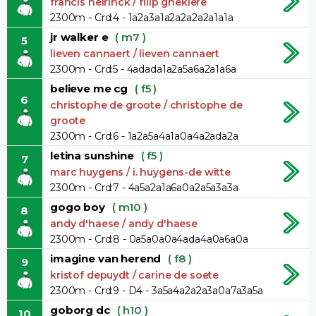
francis neirinck / filip ghekiere
2300m - Crd:4 - 1a2a3a1a2a2a2a2a1a1a
jr walker e
( m7 )
5
lieven cannaert / lieven cannaert
2300m - Crd:5 - 4adada1a2a5a6a2a1a6a
believe me cg
( f5 )
6
christophe de groote / christophe de
groote
2300m - Crd:6 - 1a2a5a4a1a0a4a2ada2a
letina sunshine
( f5 )
7
marc huygens / i. huygens-de witte
2300m - Crd:7 - 4a5a2a1a6a0a2a5a3a3a
gogo boy
( m10 )
8
andy d'haese / andy d'haese
2300m - Crd:8 - 0a5a0a0a4ada4a0a6a0a
imagine van herend
( f8 )
9
kristof depuydt / carine de soete
2300m - Crd:9 - D4 - 3a5a4a2a2a3a0a7a3a5a
goborg dc
( h10 )
10