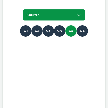
Kuurne
C1
C2
C3
C4
C5
C6