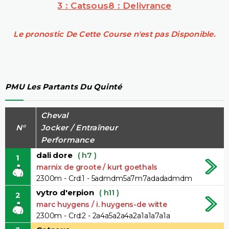
3 : Catsous
8 : Delivrance
Le pronostic De Cette Course n'est pas Disponible.
PMU Les Partants Du Quinté
Cheval
N°
Jocker / Entraîneur
Performance
dali dore
( h7 )
1
marnix de groote / kurt goethals
2300m - Crd:1 - 5admdm5a7m7adadadmdm
vytro d'erpion
( h11 )
2
marc huygens / i. huygens-de witte
2300m - Crd:2 - 2a4a5a2a4a2a1a1a7a1a