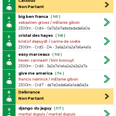
3
Catsous
Non Partant
big ben franca
( h9 )
4
sebastien grisez / mÉlanie gibon
2300m - Crd:4 - 0a7a3a7adadadada6a0a
cristal des hayes
( h8 )
5
kristof depuydt / carine de soete
2300m - Crd:5 - D4 - 3a6a2a1a2a7a6a4a1a
easy marceaux
( h6 )
6
lieven cannaert / kim bossuyt
2300m - Crd:6 - 3a2a7a1a4a2a2a2a2a7a
give me america
( f4 )
7
francis neirinck / mÉlanie gibon
2300m - Crd:7 - da7a0ada6a6a1ada5a3a
8
Delivrance
Non Partant
django du jaguy
( h7 )
9
martial dupuis / martial dupuis