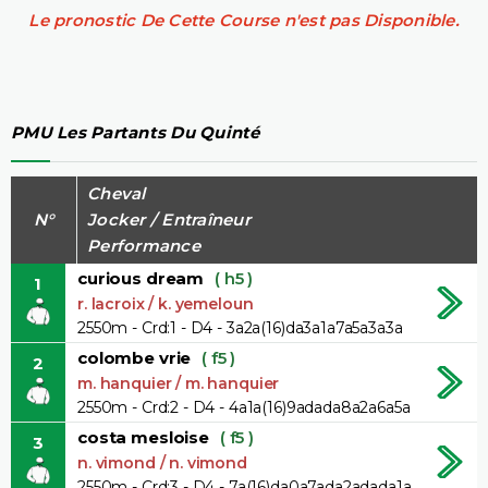
Le pronostic De Cette Course n'est pas Disponible.
PMU Les Partants Du Quinté
Cheval
N°
Jocker / Entraîneur
Performance
curious dream
( h5 )
1
r. lacroix / k. yemeloun
2550m - Crd:1 - D4 - 3a2a(16)da3a1a7a5a3a3a
colombe vrie
( f5 )
2
m. hanquier / m. hanquier
2550m - Crd:2 - D4 - 4a1a(16)9adada8a2a6a5a
costa mesloise
( f5 )
3
n. vimond / n. vimond
2550m - Crd:3 - D4 - 7a(16)da0a7ada2adada1a