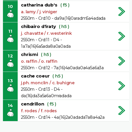
catharina dub's
( f5 )
10
a. lamy / j. viniger
2550m - Crd:10 - da9a(16)0aradm5a4adada
chibairo d'iraty
( h5 )
11
j. chavatte / r. westerink
2550m - Crd:11 - D4 -
1a7a(16)6a5ada8a0a0ada
chrismi
( h5 )
12
o. raffin / o. raffin
2550m - Crd:12 - 7a(16)4a0ada0a4a5a6a3a
cache coeur
( h5 )
13
j.ph. monclin / c. buhigne
2550m - Crd:13 - D4 -
da(16)da3a5a6a0mradada
cendrillon
( f5 )
14
f. rodes / f. rodes
2550m - Crd:14 - 4a(16)2a0adada7a8a4a2a