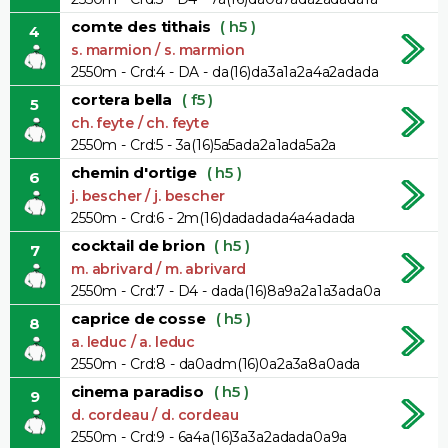
comte des tithais
( h5 )
4
s. marmion / s. marmion
2550m - Crd:4 - DA - da(16)da3a1a2a4a2adada
cortera bella
( f5 )
5
ch. feyte / ch. feyte
2550m - Crd:5 - 3a(16)5a5ada2a1ada5a2a
chemin d'ortige
( h5 )
6
j. bescher / j. bescher
2550m - Crd:6 - 2m(16)dadadada4a4adada
cocktail de brion
( h5 )
7
m. abrivard / m. abrivard
2550m - Crd:7 - D4 - dada(16)8a9a2a1a3ada0a
caprice de cosse
( h5 )
8
a. leduc / a. leduc
2550m - Crd:8 - da0adm(16)0a2a3a8a0ada
cinema paradiso
( h5 )
9
d. cordeau / d. cordeau
2550m - Crd:9 - 6a4a(16)3a3a2adada0a9a