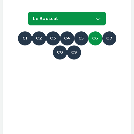
Le Bouscat
C1
C2
C3
C4
C5
C6
C7
C8
C9