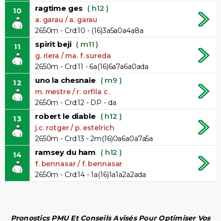
ragtime ges
( h12 )
10
a. garau / a. garau
2650m - Crd:10 - (16)3a5a0a4a8a
spirit beji
( m11 )
11
g. riera / ma. f. sureda
2650m - Crd:11 - 6a(16)6a7a6a0ada
uno la chesnaie
( m9 )
12
m. mestre / r. orfila c.
2650m - Crd:12 - DP - da
robert le diable
( h12 )
13
j.c. rotger / p. estelrich
2650m - Crd:13 - 2m(16)0a6a0a7a5a
ramsey du ham
( h12 )
14
f. bennasar / f. bennasar
2650m - Crd:14 - 1a(16)1a1a2a2ada
Pronostics PMU Et Conseils Avisés Pour Optimiser Vos