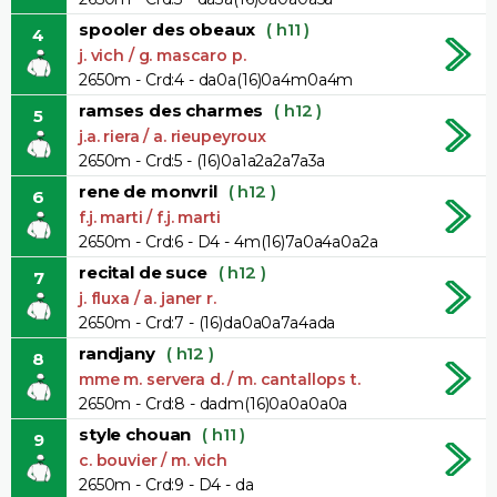
spooler des obeaux
( h11 )
4
j. vich / g. mascaro p.
2650m - Crd:4 - da0a(16)0a4m0a4m
ramses des charmes
( h12 )
5
j.a. riera / a. rieupeyroux
2650m - Crd:5 - (16)0a1a2a2a7a3a
rene de monvril
( h12 )
6
f.j. marti / f.j. marti
2650m - Crd:6 - D4 - 4m(16)7a0a4a0a2a
recital de suce
( h12 )
7
j. fluxa / a. janer r.
2650m - Crd:7 - (16)da0a0a7a4ada
randjany
( h12 )
8
mme m. servera d. / m. cantallops t.
2650m - Crd:8 - dadm(16)0a0a0a0a
style chouan
( h11 )
9
c. bouvier / m. vich
2650m - Crd:9 - D4 - da