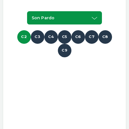
Son Pardo
C2
C3
C4
C5
C6
C7
C8
C9