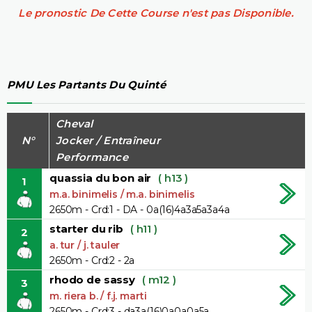
Le pronostic De Cette Course n'est pas Disponible.
PMU Les Partants Du Quinté
Cheval
N°
Jocker / Entraîneur
Performance
quassia du bon air
( h13 )
1
m.a. binimelis / m.a. binimelis
2650m - Crd:1 - DA - 0a(16)4a3a5a3a4a
starter du rib
( h11 )
2
a. tur / j. tauler
2650m - Crd:2 - 2a
rhodo de sassy
( m12 )
3
m. riera b. / f.j. marti
2650m - Crd:3 - da3a(16)0a0a0a5a