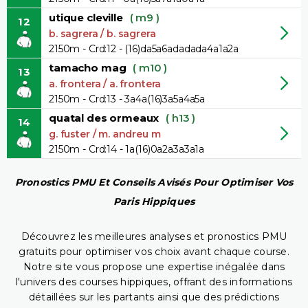
utique cleville
( m9 )
12
b. sagrera / b. sagrera
2150m - Crd:12 - (16)da5a6adadada4a1a2a
tamacho mag
( m10 )
13
a. frontera / a. frontera
2150m - Crd:13 - 3a4a(16)3a5a4a5a
quatal des ormeaux
( h13 )
14
g. fuster / m. andreu m
2150m - Crd:14 - 1a(16)0a2a3a3a1a
Pronostics PMU Et Conseils Avisés Pour Optimiser Vos
Paris Hippiques
Découvrez les meilleures analyses et pronostics PMU
gratuits pour optimiser vos choix avant chaque course.
Notre site vous propose une expertise inégalée dans
l'univers des courses hippiques, offrant des informations
détaillées sur les partants ainsi que des prédictions