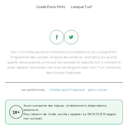
Guide Paris PMU
Lexique Turf
Coin Turf votre source d'informations complète sur les courses PMU.
Programme des courses, Analyse des partants, pronostics du quinté,
quarté, tiercé gratuits, ainsi que les résultats et rapports turf, y compris le
Sorec rapport. Maximisez vos chances de gains avec Coin Turf, votre allié
des courses hippiques.
Les partenaires :
médias sport hippique
geny course
Jouer comporte des risques : endettement, dépendance,
isolement.
18+
Pour obtenir de l'aide, veuillez appeler Le 09.74.75.13.13 (appel
non surtaxé).