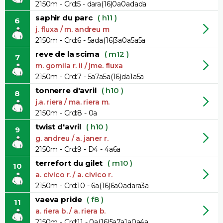
2150m - Crd:5 - dara(16)0a0adada
saphir du parc
( h11 )
6
j. fluxa / m. andreu m
2150m - Crd:6 - 5ada(16)3a0a5a5a
reve de la scima
( m12 )
7
m. gomila r. ii / jme. fluxa
2150m - Crd:7 - 5a7a5a(16)da1a5a
tonnerre d'avril
( h10 )
8
j.a. riera / ma. riera m.
2150m - Crd:8 - 0a
twist d'avril
( h10 )
9
g. andreu / a. janer r.
2150m - Crd:9 - D4 - 4a6a
terrefort du gilet
( m10 )
10
a. civico r. / a. civico r.
2150m - Crd:10 - 6a(16)6a0adara3a
vaeva pride
( f8 )
11
a. riera b. / a. riera b.
2150m - Crd:11 - 0a(16)5a7a1a0a4a