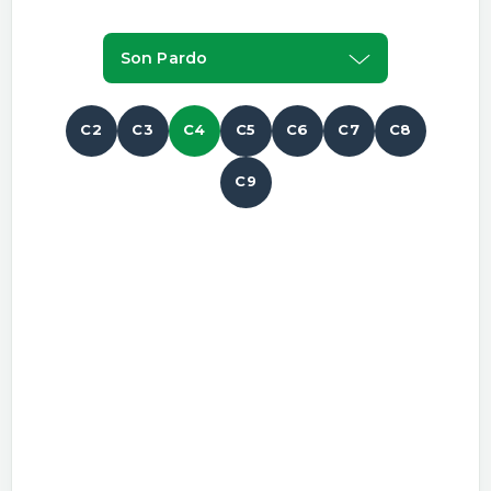
Son Pardo
C2
C3
C4
C5
C6
C7
C8
C9