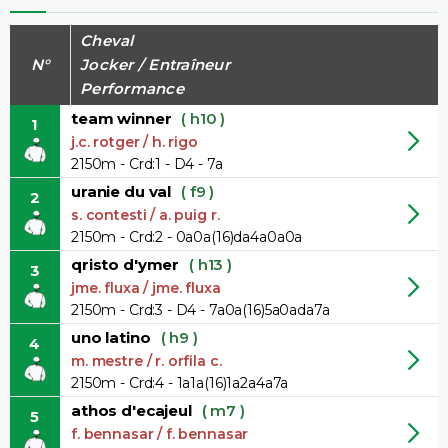
Cheval
N°
Jocker / Entraîneur
Performance
team winner
( h10 )
1
j.c. rotger / h. rigo
2150m - Crd:1 - D4 - 7a
uranie du val
( f9 )
2
s. contesti / a. puig r.
2150m - Crd:2 - 0a0a(16)da4a0a0a
qristo d'ymer
( h13 )
3
jme. fluxa / jme. fluxa
2150m - Crd:3 - D4 - 7a0a(16)5a0ada7a
uno latino
( h9 )
4
m. mestre / r. orfila c.
2150m - Crd:4 - 1a1a(16)1a2a4a7a
athos d'ecajeul
( m7 )
5
f. bennasar / f. bennasar