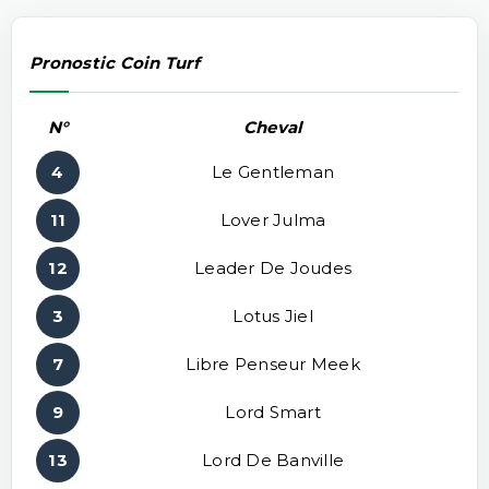
Pronostic Coin Turf
N°
Cheval
4
Le Gentleman
11
Lover Julma
12
Leader De Joudes
3
Lotus Jiel
7
Libre Penseur Meek
9
Lord Smart
13
Lord De Banville