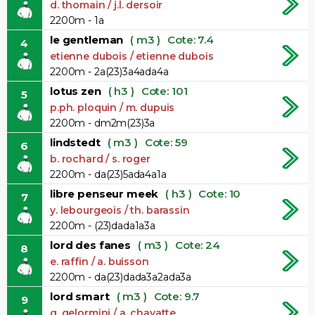
d. thomain / j.l. dersoir
2200m - 1a
le gentleman
( m3 )
Cote: 7.4
4
etienne dubois / etienne dubois
2200m - 2a(23)3a4ada4a
lotus zen
( h3 )
Cote: 101
5
p.ph. ploquin / m. dupuis
2200m - dm2m(23)3a
lindstedt
( m3 )
Cote: 59
6
b. rochard / s. roger
2200m - da(23)5ada4a1a
libre penseur meek
( h3 )
Cote: 10
7
y. lebourgeois / th. barassin
2200m - (23)dada1a3a
lord des fanes
( m3 )
Cote: 24
8
e. raffin / a. buisson
2200m - da(23)dada3a2ada3a
lord smart
( m3 )
Cote: 9.7
9
g. gelormini / a. chavatte