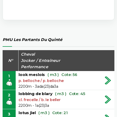
PMU Les Partants Du Quinté
Cheval
N°
Jocker / Entraîneur
Performance
look meslois
( m3 )
Cote: 56
1
p. belloche / p. belloche
2200m - 3ada(23)da3a
lobbing de blary
( m3 )
Cote: 45
2
cl. frecelle / b. le beller
2200m - 1a(23)3a
lotus jiel
( m3 )
Cote: 21
3