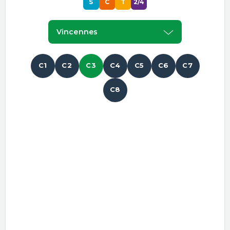
S
C
T
2/4
Vincennes
C1
C2
C3
C4
C5
C6
C7
C8