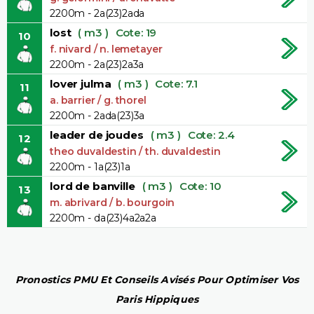
2200m - 2a(23)2ada
lost
( m3 )
Cote: 19
10
f. nivard / n. lemetayer
2200m - 2a(23)2a3a
lover julma
( m3 )
Cote: 7.1
11
a. barrier / g. thorel
2200m - 2ada(23)3a
leader de joudes
( m3 )
Cote: 2.4
12
theo duvaldestin / th. duvaldestin
2200m - 1a(23)1a
lord de banville
( m3 )
Cote: 10
13
m. abrivard / b. bourgoin
2200m - da(23)4a2a2a
Pronostics PMU Et Conseils Avisés Pour Optimiser Vos
Paris Hippiques