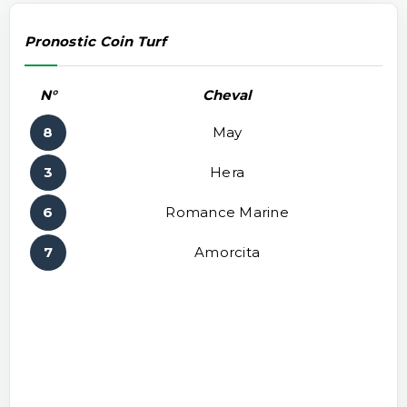
Pronostic Coin Turf
N°
Cheval
8
May
3
Hera
6
Romance Marine
7
Amorcita