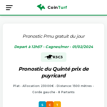
Coin
Turf
Pronostic Pmu gratuit du jour
Depart à 12h57 - Cagnes/mer - 01/02/2024
R3
C3
Pronostic du Quinté prix de
puyricard
Plat - Allocation: 23000€ - Distance: 1500 mètres -
Corde gauche - 8 Partants
S
C
T
S