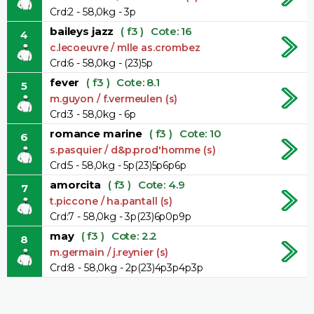
Crd:2 - 58,0kg - 3p
baileys jazz
( f3 )
Cote: 16
4
c.lecoeuvre / mlle as.crombez
Crd:6 - 58,0kg - (23)5p
fever
( f3 )
Cote: 8.1
5
m.guyon / f.vermeulen (s)
Crd:3 - 58,0kg - 6p
romance marine
( f3 )
Cote: 10
6
s.pasquier / d&p.prod'homme (s)
Crd:5 - 58,0kg - 5p(23)5p6p6p
amorcita
( f3 )
Cote: 4.9
7
t.piccone / ha.pantall (s)
Crd:7 - 58,0kg - 3p(23)6p0p9p
may
( f3 )
Cote: 2.2
8
m.germain / j.reynier (s)
Crd:8 - 58,0kg - 2p(23)4p3p4p3p