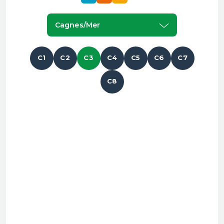
Cagnes/mer
C1
C2
C3
C4
C5
C6
C7
C8