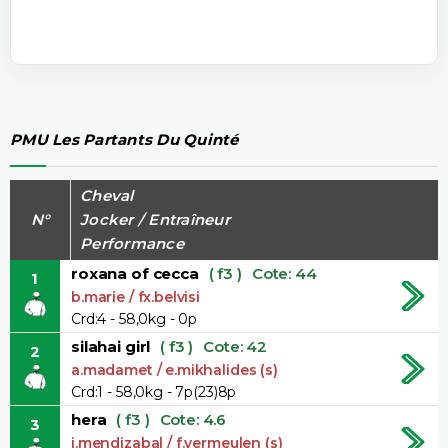
PMU Les Partants Du Quinté
Cheval
N°
Jocker / Entraîneur
Performance
roxana of cecca
( f3 )
Cote: 44
1
b.marie / fx.belvisi
Crd:4 - 58,0kg - 0p
silahai girl
( f3 )
Cote: 42
2
a.madamet / e.mikhalides (s)
Crd:1 - 58,0kg - 7p(23)8p
hera
( f3 )
Cote: 4.6
3
i.mendizabal / f.vermeulen (s)