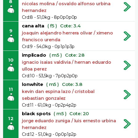
8
nicolas molina / osvaldo alfonso urbina
hernandez
Crd:8 - 51,0kg - 8p0p0p0p
cana alta
( f5 )
Cote: 3.4
9
joaquin alejandro herrera olivar / ximeno
francisco urenda
Crd:9 - 54,0kg - 0p1p1p3p
implicado
( m5 )
Cote: 28
10
ignacio isaias valdivia / hernan eduardo
ulloa perez
Crd:10 - 53,5kg - 7p0p2p0p
lonwhite
( m5 )
Cote: 3.8
11
kevin dan espina lazo / cristobal
sebastian gonzalez
Crd:11 - 61,0kg - 0p2p4p2p
black spots
( m5 )
Cote: 20
12
jorge eduardo zuniga / luis ernesto urbina
hernandez
Crd:12 - 51,0kg - 0p0p1p2p