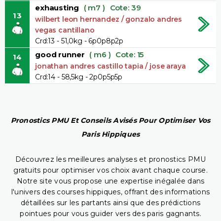
exhausting
( m7 )
Cote: 39
13
wilbert leon hernandez / gonzalo andres
vegas cantillano
Crd:13 - 51,0kg - 6p0p8p2p
good runner
( m6 )
Cote: 15
14
jonathan andres castillo tapia / jose araya
Crd:14 - 58,5kg - 2p0p5p5p
Pronostics PMU Et Conseils Avisés Pour Optimiser Vos
Paris Hippiques
Découvrez les meilleures analyses et pronostics PMU
gratuits pour optimiser vos choix avant chaque course.
Notre site vous propose une expertise inégalée dans
l'univers des courses hippiques, offrant des informations
détaillées sur les partants ainsi que des prédictions
pointues pour vous guider vers des paris gagnants.