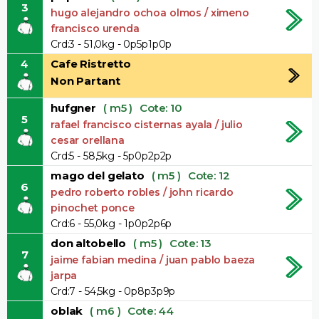
3
hugo alejandro ochoa olmos / ximeno
francisco urenda
Crd:3 - 51,0kg - 0p5p1p0p
4
Cafe Ristretto
Non Partant
hufgner
( m5 )
Cote: 10
5
rafael francisco cisternas ayala / julio
cesar orellana
Crd:5 - 58,5kg - 5p0p2p2p
mago del gelato
( m5 )
Cote: 12
6
pedro roberto robles / john ricardo
pinochet ponce
Crd:6 - 55,0kg - 1p0p2p6p
don altobello
( m5 )
Cote: 13
7
jaime fabian medina / juan pablo baeza
jarpa
Crd:7 - 54,5kg - 0p8p3p9p
oblak
( m6 )
Cote: 44