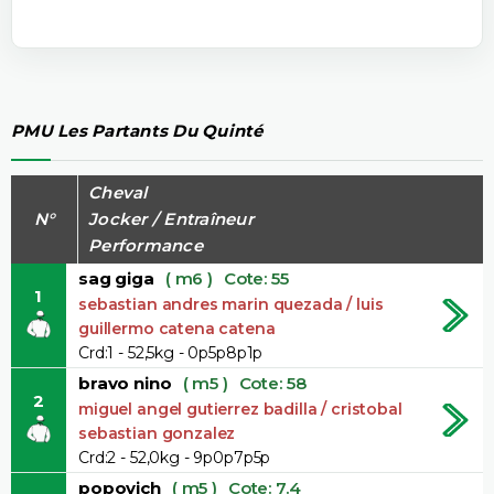
PMU Les Partants Du Quinté
Cheval
N°
Jocker / Entraîneur
Performance
sag giga
( m6 )
Cote: 55
1
sebastian andres marin quezada / luis
guillermo catena catena
Crd:1 - 52,5kg - 0p5p8p1p
bravo nino
( m5 )
Cote: 58
2
miguel angel gutierrez badilla / cristobal
sebastian gonzalez
Crd:2 - 52,0kg - 9p0p7p5p
popovich
( m5 )
Cote: 7.4