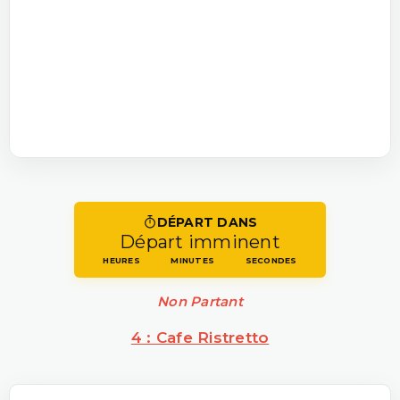
DÉPART DANS
Départ imminent
HEURES
MINUTES
SECONDES
Non Partant
4 : Cafe Ristretto