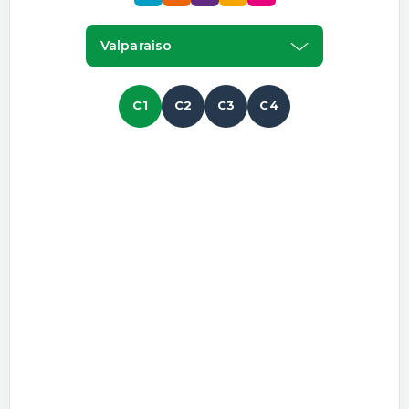
Valparaiso
C1
C2
C3
C4