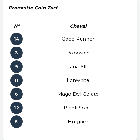
Pronostic Coin Turf
N°
Cheval
14
Good Runner
3
Popovich
9
Cana Alta
11
Lonwhite
6
Mago Del Gelato
12
Black Spots
5
Hufgner