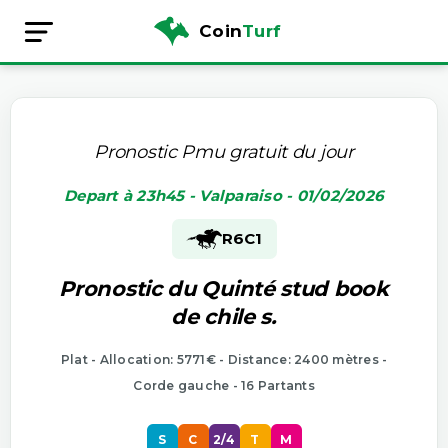
Coin
Turf
Pronostic Pmu gratuit du jour
Depart à 23h45 - Valparaiso - 01/02/2026
R6
C1
Pronostic du Quinté stud book
de chile s.
Plat - Allocation: 5771€ - Distance: 2400 mètres -
Corde gauche - 16 Partants
S
C
2/4
T
M