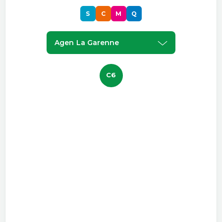
S
C
M
Q
Agen La Garenne
C6