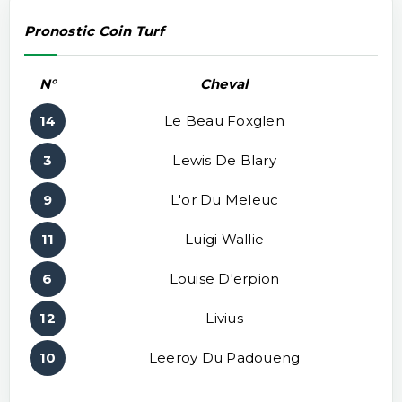
Pronostic Coin Turf
N°
Cheval
14
Le Beau Foxglen
3
Lewis De Blary
9
L'or Du Meleuc
11
Luigi Wallie
6
Louise D'erpion
12
Livius
10
Leeroy Du Padoueng