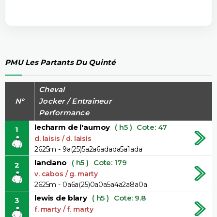
PMU Les Partants Du Quinté
Cheval
N°
Jocker / Entraîneur
Performance
lecharm de l'aumoy
( h5 )
Cote: 47
1
d. laisis / d. laisis
2625m - 9a(25)5a2a6adada5a1ada
lanciano
( h5 )
Cote: 179
2
v. cabos / g. marty
2625m - 0a6a(25)0a0a5a4a2a8a0a
lewis de blary
( h5 )
Cote: 9.8
3
f. marty / f. marty