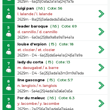
2625m - 6a(25)0a5a2a1a1a(24)7a7a
luigi pan
( h5 )
Cote: 56
4
l. lalande / l. lalande
2625m - 8a(25)3a6adada3a5a2ada
leader baroque
( h5 )
Cote: 69
5
d. cannillo / d. cannillo
2625m - 6a0a(25)8a9a8a9a7a4a1a
louise d'erpion
( f5 )
Cote: 18
6
et. clozier / et. clozier
2625m - D4 - 6a(25)da5a4a1a(24)5a7a9a
lady du corta
( f5 )
Cote: 13
7
m. daougabel / a. barre
2625m - D4 - 5a(25)3ada1a3m3m9a7ada
line gascogne
( f5 )
Cote: 5.7
8
n. langlois / n. langlois
2625m - 5a4a(25)4ada1a3a6a0a5a
l'or du meleuc
( h5 )
Cote: 6.3
9
y. lacombe / y. lacombe
2625m - 2a(25)6a7a0ada6a7a4a4a