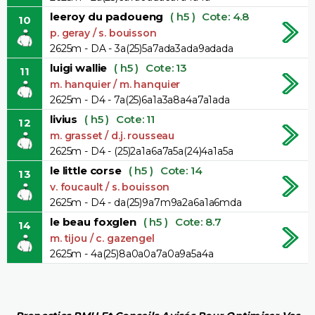
leeroy du padoueng
( h5 )
Cote: 4.8
10
p. geray / s. bouisson
2625m - DA - 3a(25)5a7ada3ada9adada
luigi wallie
( h5 )
Cote: 13
11
m. hanquier / m. hanquier
2625m - D4 - 7a(25)6a1a3a8a4a7a1ada
livius
( h5 )
Cote: 11
12
m. grasset / d.j. rousseau
2625m - D4 - (25)2a1a6a7a5a(24)4a1a5a
le little corse
( h5 )
Cote: 14
13
v. foucault / s. bouisson
2625m - D4 - da(25)9a7m9a2a6a1a6mda
le beau foxglen
( h5 )
Cote: 8.7
14
m. tijou / c. gazengel
2625m - 4a(25)8a0a0a7a0a9a5a4a