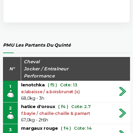
PMU Les Partants Du Quinté
Cheval
N°
Jocker / Entraîneur
Performance
lenotchka
( f5 )
Cote: 13
1
e.labaisse / a.boisbrunet (s)
68,0kg - 3h
hatice d'oroux
( f4 )
Cote: 2.7
2
f.bayle / chaille-chaille & pamart
67,0kg - 2h5h
margaux rouge
( f4 )
Cote: 14
3