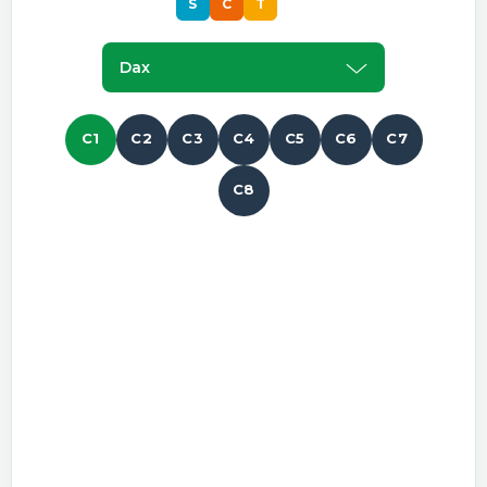
S
C
T
S
Dax
C1
C2
C3
C4
C5
C6
C7
C8