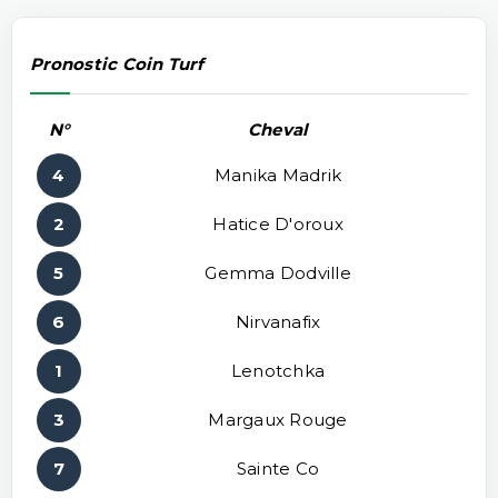
Pronostic Coin Turf
N°
Cheval
4
Manika Madrik
2
Hatice D'oroux
5
Gemma Dodville
6
Nirvanafix
1
Lenotchka
3
Margaux Rouge
7
Sainte Co