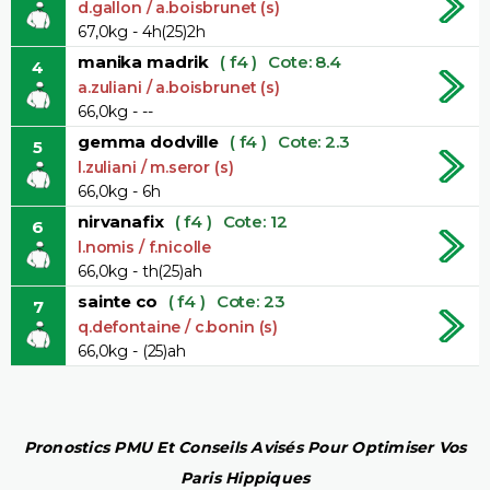
d.gallon / a.boisbrunet (s)
67,0kg - 4h(25)2h
manika madrik
( f4 )
Cote: 8.4
4
a.zuliani / a.boisbrunet (s)
66,0kg - --
gemma dodville
( f4 )
Cote: 2.3
5
l.zuliani / m.seror (s)
66,0kg - 6h
nirvanafix
( f4 )
Cote: 12
6
l.nomis / f.nicolle
66,0kg - th(25)ah
sainte co
( f4 )
Cote: 23
7
q.defontaine / c.bonin (s)
66,0kg - (25)ah
Pronostics PMU Et Conseils Avisés Pour Optimiser Vos
Paris Hippiques