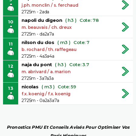
j.ph. monclin / s. ferchaud
2725m - 2ada
napoli du digeon
( h3 )
Cote: 78
10
m. beauvais / ch. dreux
2725m - da2a7a
nilson du clos
( m3 )
Cote: 7
11
b. rochard / th. raffegeau
2725m - 4a3a4a
naja du pont
( h3 )
Cote: 3.7
12
m. abrivard / a. marion
2725m - 3a7a3a
nicolas
( m3 )
Cote: 59
13
f.x. koenig / f.x. koenig
2725m - 0a2a3a7a
Pronostics PMU Et Conseils Avisés Pour Optimiser Vos
Paris Hippiques