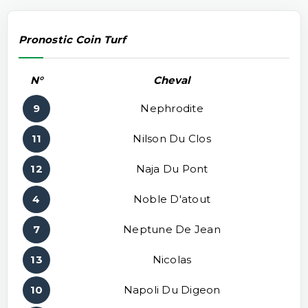
Pronostic Coin Turf
N°
Cheval
9
Nephrodite
11
Nilson Du Clos
12
Naja Du Pont
4
Noble D'atout
7
Neptune De Jean
13
Nicolas
10
Napoli Du Digeon