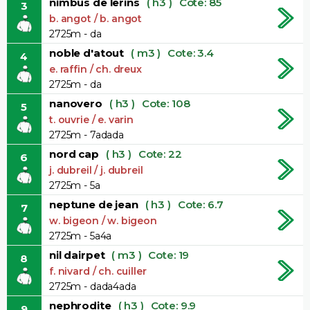
nimbus de lerins
( h3 )
Cote: 85
3
b. angot / b. angot
2725m - da
noble d'atout
( m3 )
Cote: 3.4
4
e. raffin / ch. dreux
2725m - da
nanovero
( h3 )
Cote: 108
5
t. ouvrie / e. varin
2725m - 7adada
nord cap
( h3 )
Cote: 22
6
j. dubreil / j. dubreil
2725m - 5a
neptune de jean
( h3 )
Cote: 6.7
7
w. bigeon / w. bigeon
2725m - 5a4a
nil dairpet
( m3 )
Cote: 19
8
f. nivard / ch. cuiller
2725m - dada4ada
nephrodite
( h3 )
Cote: 9.9
9