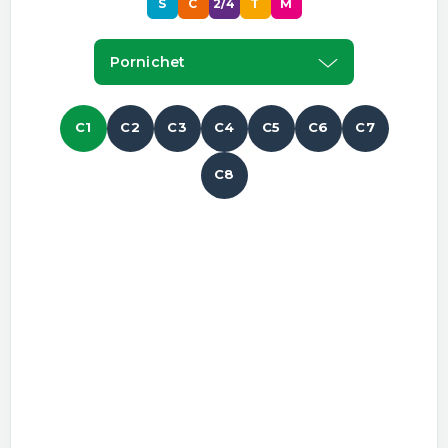
S
C
2/4
T
M
Pornichet
C1
C2
C3
C4
C5
C6
C7
C8