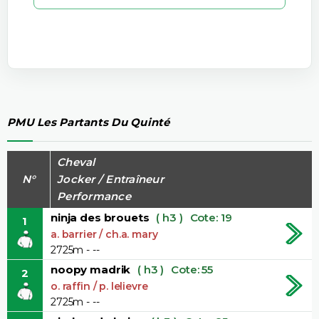
PMU Les Partants Du Quinté
Cheval
N°
Jocker / Entraîneur
Performance
ninja des brouets
( h3 )
Cote: 19
1
a. barrier / ch.a. mary
2725m - --
noopy madrik
( h3 )
Cote: 55
2
o. raffin / p. lelievre
2725m - --