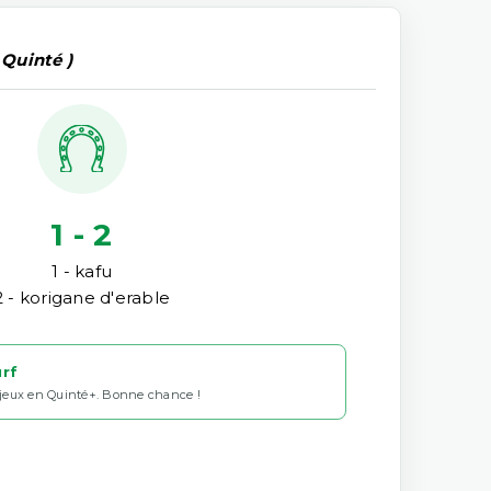
 Quinté )
1 - 2
1 - kafu
2 - korigane d'erable
urf
 jeux en Quinté+. Bonne chance !