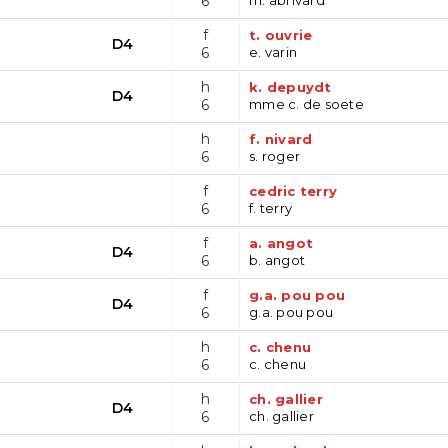
6
f
t. ouvrie
D4
6
e. varin
h
k. depuydt
D4
6
mme c. de soete
h
f. nivard
6
s. roger
f
cedric terry
6
f. terry
f
a. angot
D4
6
b. angot
f
g.a. pou pou
D4
6
g.a. pou pou
h
c. chenu
6
c. chenu
h
ch. gallier
D4
6
ch. gallier