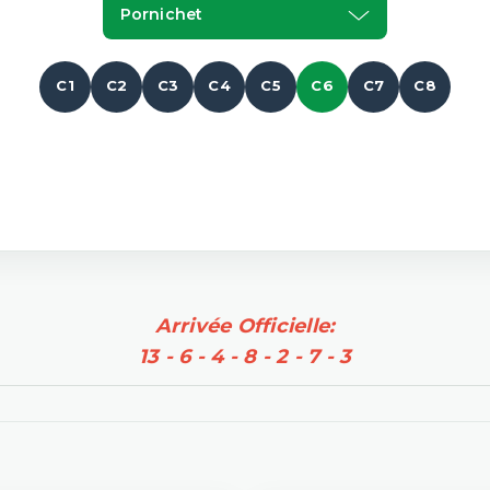
Pornichet
C1
C2
C3
C4
C5
C6
C7
C8
Arrivée Officielle:
13 - 6 - 4 - 8 - 2 - 7 - 3