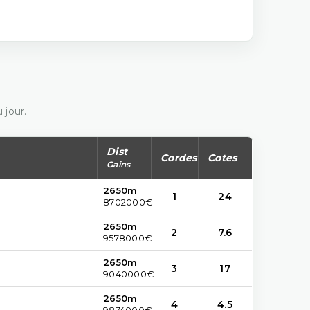
 jour.
Dist
Cordes
Cotes
Gains
2650m
1
24
8702000€
2650m
2
7.6
9578000€
2650m
3
17
9040000€
2650m
4
4.5
9874000€