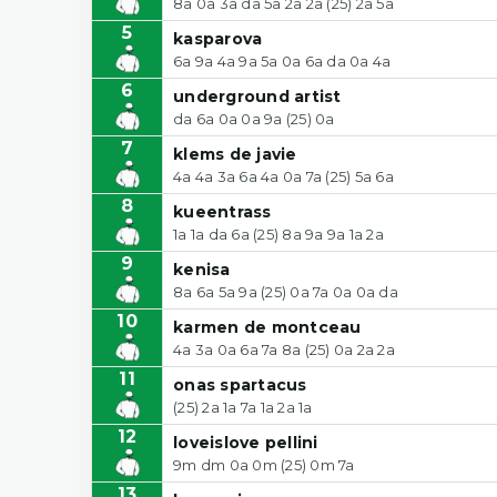
8a 0a 3a da 5a 2a 2a (25) 2a 5a
5
kasparova
6a 9a 4a 9a 5a 0a 6a da 0a 4a
6
underground artist
da 6a 0a 0a 9a (25) 0a
7
klems de javie
4a 4a 3a 6a 4a 0a 7a (25) 5a 6a
8
kueentrass
1a 1a da 6a (25) 8a 9a 9a 1a 2a
9
kenisa
8a 6a 5a 9a (25) 0a 7a 0a 0a da
10
karmen de montceau
4a 3a 0a 6a 7a 8a (25) 0a 2a 2a
11
onas spartacus
(25) 2a 1a 7a 1a 2a 1a
12
loveislove pellini
9m dm 0a 0m (25) 0m 7a
13