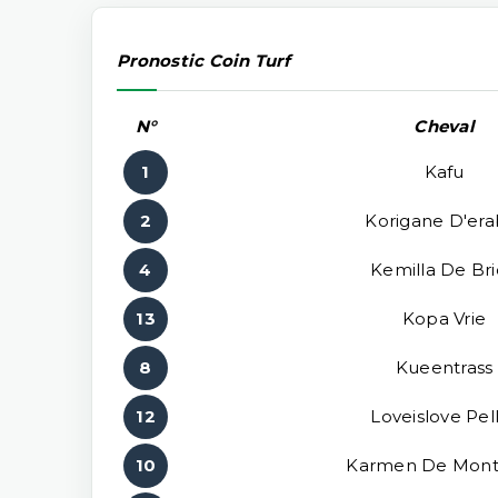
Pronostic Coin Turf
N°
Cheval
1
Kafu
2
Korigane D'era
4
Kemilla De Br
13
Kopa Vrie
8
Kueentrass
12
Loveislove Pell
10
Karmen De Mon