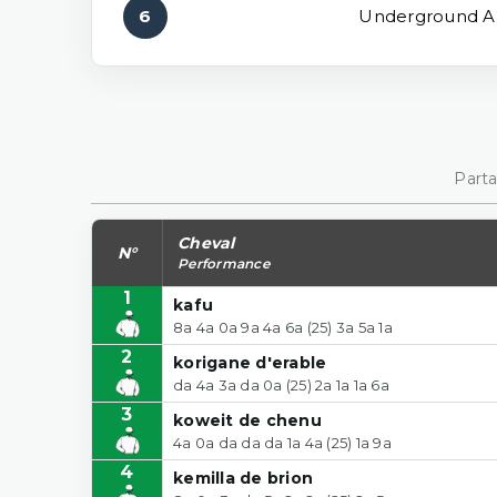
6
Underground Ar
Parta
Cheval
N°
Performance
1
kafu
8a 4a 0a 9a 4a 6a (25) 3a 5a 1a
2
korigane d'erable
da 4a 3a da 0a (25) 2a 1a 1a 6a
3
koweit de chenu
4a 0a da da da 1a 4a (25) 1a 9a
4
kemilla de brion