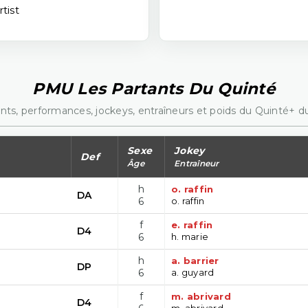
tist
PMU Les Partants Du Quinté
nts, performances, jockeys, entraîneurs et poids du Quinté+ du
Sexe
Jokey
Def
Âge
Entraîneur
h
o. raffin
DA
6
o. raffin
f
e. raffin
D4
6
h. marie
h
a. barrier
DP
6
a. guyard
f
m. abrivard
D4
m. abrivard