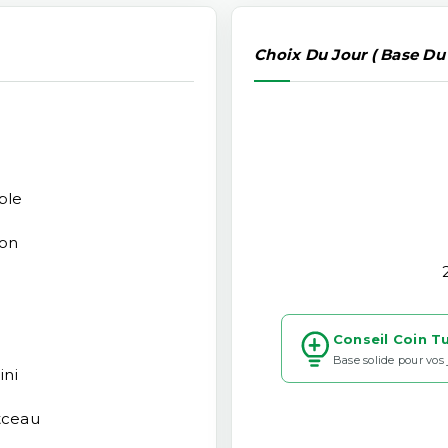
Choix Du Jour ( Base Du
ble
ion
Conseil Coin T
Base solide pour vos
ini
tceau