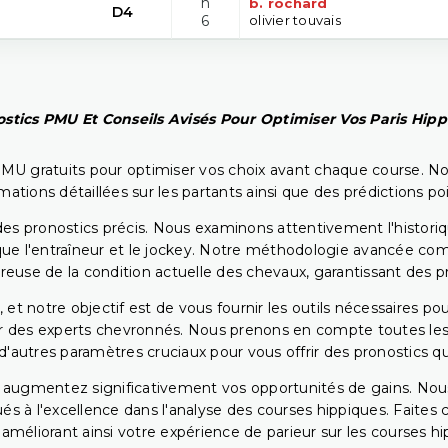
h
b. rochard
D4
6
olivier touvais
stics PMU Et Conseils Avisés Pour Optimiser Vos Paris Hip
PMU gratuits pour optimiser vos choix avant chaque course. No
rmations détaillées sur les partants ainsi que des prédictions 
ir des pronostics précis. Nous examinons attentivement l'histo
ls que l'entraîneur et le jockey. Notre méthodologie avancée 
reuse de la condition actuelle des chevaux, garantissant des pr
 et notre objectif est de vous fournir les outils nécessaires 
r des experts chevronnés. Nous prenons en compte toutes les v
 d'autres paramètres cruciaux pour vous offrir des pronostics qui
s augmentez significativement vos opportunités de gains. Nou
s à l'excellence dans l'analyse des courses hippiques. Faites 
 améliorant ainsi votre expérience de parieur sur les courses hi