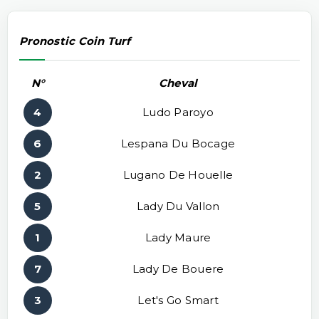
Pronostic Coin Turf
N°
Cheval
4
Ludo Paroyo
6
Lespana Du Bocage
2
Lugano De Houelle
5
Lady Du Vallon
1
Lady Maure
7
Lady De Bouere
3
Let's Go Smart