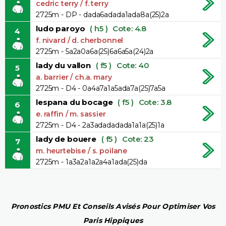
cedric terry / f. terry
2725m - DP - dada6adada1ada8a(25)2a
ludo paroyo
( h5 )
Cote: 4.8
4
f. nivard / d. cherbonnel
2725m - 5a2a0a6a(25)6a6a5a(24)2a
lady du vallon
( f5 )
Cote: 40
5
a. barrier / ch.a. mary
2725m - D4 - 0a4a7a1a5ada7a(25)7a5a
lespana du bocage
( f5 )
Cote: 3.8
6
e. raffin / m. sassier
2725m - D4 - 2a3adadadada1a1a(25)1a
lady de bouere
( f5 )
Cote: 23
7
m. heurtebise / s. poilane
2725m - 1a3a2a1a2a4a1ada(25)da
Pronostics PMU Et Conseils Avisés Pour Optimiser Vos
Paris Hippiques