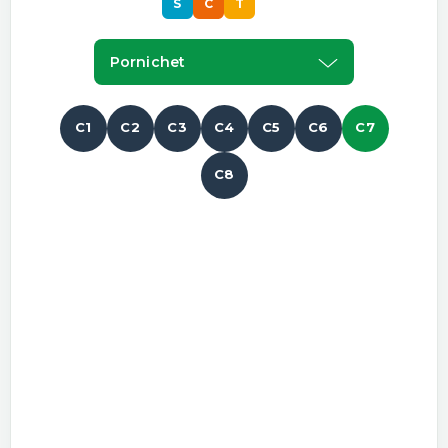
S
C
T
S
Pornichet
C1
C2
C3
C4
C5
C6
C7
C8