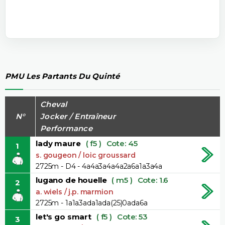
PMU Les Partants Du Quinté
Cheval
N°
Jocker / Entraîneur
Performance
lady maure
( f5 )
Cote: 45
1
s. gougeon / loic groussard
2725m - D4 - 4a4a3a4a4a2a6a1a3a4a
lugano de houelle
( m5 )
Cote: 1.6
2
a. wiels / j.p. marmion
2725m - 1a1a3ada1ada(25)0ada6a
let's go smart
( f5 )
Cote: 53
3