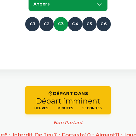
Angers
C1
C2
C3
C4
C5
C6
DÉPART DANS
Départ imminent
HEURES
MINUTES
SECONDES
Non Partant
le
6 : Interdit De Jeu
7 : Fortasta
10 : Aimant
11 : Iq