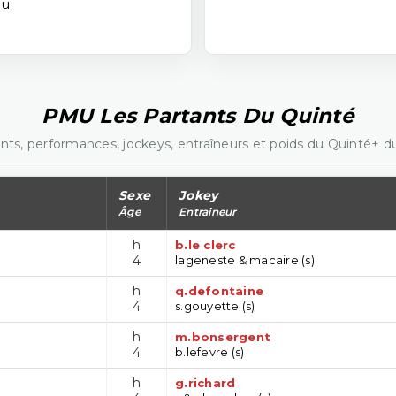
eu
PMU Les Partants Du Quinté
nts, performances, jockeys, entraîneurs et poids du Quinté+ du
Sexe
Jokey
Âge
Entraîneur
h
b.le clerc
4
lageneste & macaire (s)
h
q.defontaine
4
s.gouyette (s)
h
m.bonsergent
4
b.lefevre (s)
h
g.richard