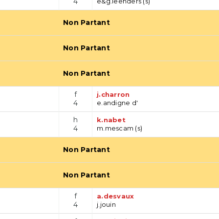
4
e&g.leenders (s)
Non Partant
Non Partant
Non Partant
f
j.charron
4
e.andigne d'
h
k.nabet
4
m.mescam (s)
Non Partant
Non Partant
f
a.desvaux
4
j.jouin