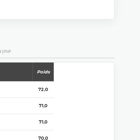
 jour.
Poids
72,0
71,0
71,0
70,0