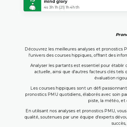
mind glory
4s 3h 1h (21) 1h 4h th
Prono
Découvrez les meilleures analyses et pronostics 
l'univers des courses hippiques, offrant des info
Analyser les partants est essentiel pour établ
actuelle, ainsi que d'autres facteurs clés te
évaluation rigou
Les courses hippiques sont un défi passionnant,
pronostics PMU quotidiens, élaborés avec soin pa
piste, la météo, et
En utilisant nos analyses et pronostics PMU, vou
qualité, soutenues par une équipe d'experts dévoué
succès,