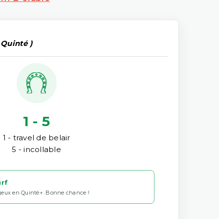
 Quinté )
1 - 5
1 - travel de belair
5 - incollable
urf
 jeux en Quinté+. Bonne chance !