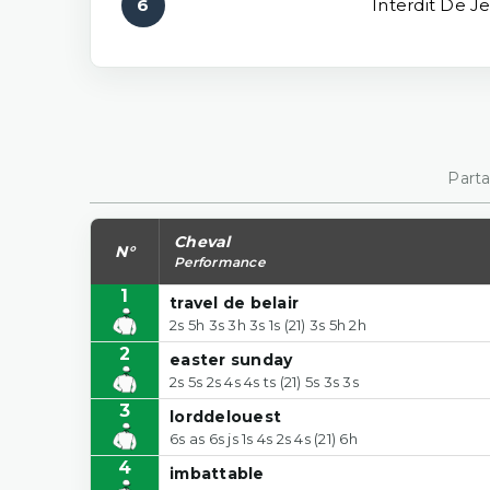
6
Interdit De J
Parta
Cheval
N°
Performance
1
travel de belair
2s 5h 3s 3h 3s 1s (21) 3s 5h 2h
2
easter sunday
2s 5s 2s 4s 4s ts (21) 5s 3s 3s
3
lorddelouest
6s as 6s js 1s 4s 2s 4s (21) 6h
4
imbattable