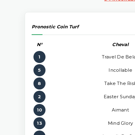
Pronostic Coin Turf
N°
Cheval
1
Travel De Bela
5
Incollable
8
Take The Ris
2
Easter Sunda
10
Aimant
13
Mind Glory