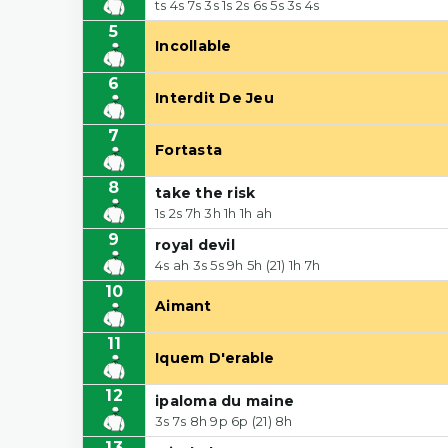
ts 4s 7s 3s 1s 2s 6s 5s 3s 4s
5
Incollable
6
Interdit De Jeu
7
Fortasta
8
take the risk
1s 2s 7h 3h 1h 1h ah
9
royal devil
4s ah 3s 5s 9h 5h (21) 1h 7h
10
Aimant
11
Iquem D'erable
12
ipaloma du maine
3s 7s 8h 9p 6p (21) 8h
13