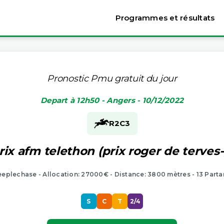
Programmes et résultats
Pronostic Pmu gratuit du jour
Depart à 12h50 - Angers - 10/12/2022
R2
C3
ix afm telethon (prix roger de terves
eeplechase - Allocation: 27000€ - Distance: 3800 mètres - 13 Parta
S
C
T
2/4