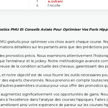
f
a.zuliani
4
f.nicolle
stics PMU Et Conseils Avisés Pour Optimiser Vos Paris Hip
PMU gratuits pour optimiser vos choix avant chaque course. No
rmations détaillées sur les partants ainsi que des prédictions 
ir des pronostics précis. Nous examinons attentivement l'histo
ls que l'entraîneur et le jockey. Notre méthodologie avancée 
reuse de la condition actuelle des chevaux, garantissant des pr
 et notre objectif est de vous fournir les outils nécessaires 
r des experts chevronnés. Nous prenons en compte toutes les v
 d'autres paramètres cruciaux pour vous offrir des pronostics qui
s augmentez significativement vos opportunités de gains. Nou
s à l'excellence dans l'analyse des courses hippiques. Faites 
 améliorant ainsi votre expérience de parieur sur les courses hi