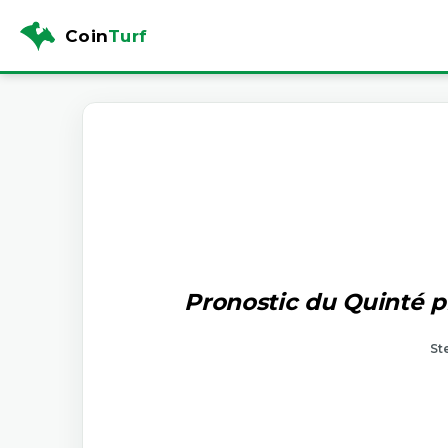
Coin
Turf
Pronostic du Quinté pr
St