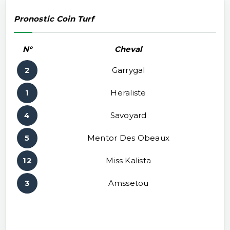
Pronostic Coin Turf
N°
Cheval
2
Garrygal
1
Heraliste
4
Savoyard
5
Mentor Des Obeaux
12
Miss Kalista
3
Amssetou