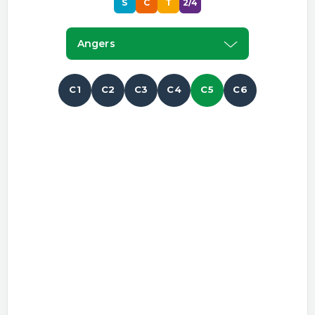
S
C
T
2/4
Angers
C1
C2
C3
C4
C5
C6