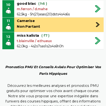
good blac
( h6 )
10
m.ferron / d.mahe
62,5kg - 5h(21)asas(20)dsts4s4s6s
11
Camerise
Non Partant
miss kalista
( f7 )
12
t.blainville / e.thueux
62,0kg - 4s2s7sas1s2s4s6h0h
Pronostics PMU Et Conseils Avisés Pour Optimiser Vos
Paris Hippiques
Découvrez les meilleures analyses et pronostics PMU
gratuits pour optimiser vos choix avant chaque course.
Notre site vous propose une expertise inégalée dans
l'univers des courses hippiques, offrant des informations