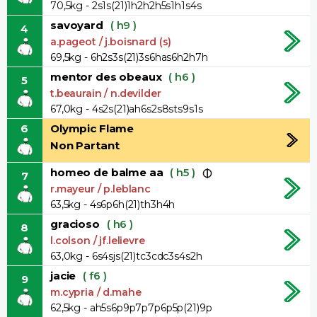
70,5kg - 2s1s(21)1h2h2h5s1h1s4s
savoyard
( h9 )
4
a.pageot / j.boisnard (s)
69,5kg - 6h2s3s(21)3s6has6h2h7h
mentor des obeaux
( h6 )
5
t.beaurain / n.devilder
67,0kg - 4s2s(21)ah6s2s8sts9s1s
6
Olympic Flame
Non Partant
homeo de balme aa
( h5 )
7
r.mayeur / p.leblanc
63,5kg - 4s6p6h(21)th3h4h
gracioso
( h6 )
8
l.colson / jf.lelievre
63,0kg - 6s4sjs(21)tc3cdc3s4s2h
jacie
( f6 )
9
m.cypria / d.mahe
62,5kg - ah5s6p9p7p7p6p5p(21)9p