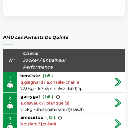
PMU Les Partants Du Quinté
Cheval
N°
Jocker / Entraîneur
Performance
heraliste
( h5 )
1
q.gaignard / a.chaille-chaille
72,0kg - 1s7p2p1h1h5s2s1s(21)4p
garrygal
( h6 )
2
a.desvaux / j.planque (s)
71,5kg - 3h3h5hah5h2h(21)asas2h
amssetou
( f5 )
3
b.zuliani / j.zuliani