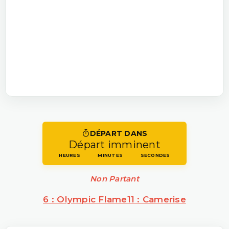
DÉPART DANS
Départ imminent
HEURES
MINUTES
SECONDES
Non Partant
6 : Olympic Flame
11 : Camerise