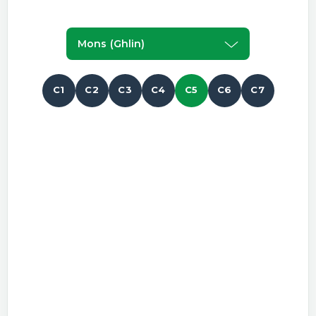
Mons (ghlin)
C1
C2
C3
C4
C5
C6
C7