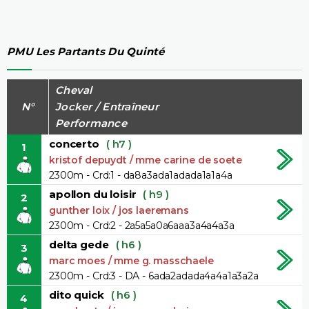
PMU Les Partants Du Quinté
Cheval
N°
Jocker / Entraîneur
Performance
concerto
( h7 )
1
kristof depuydt / mme carine de soete
2300m - Crd:1 - da8a3ada1adada1a1a4a
apollon du loisir
( h9 )
2
gunther loix / jos laeremans
2300m - Crd:2 - 2a5a5a0a6aaa3a4a4a3a
delta gede
( h6 )
3
marc moes / mme g. masschaele
2300m - Crd:3 - DA - 6ada2adada4a4a1a3a2a
dito quick
( h6 )
4