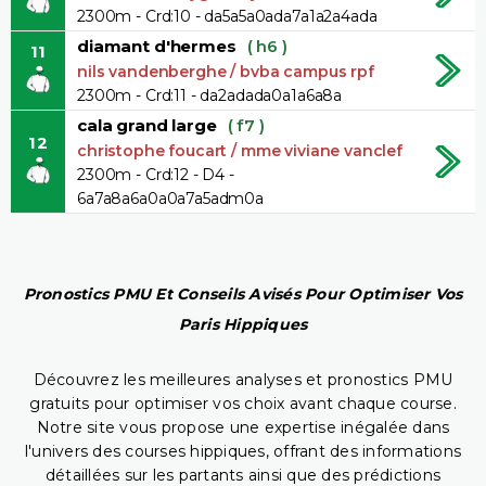
2300m - Crd:10 - da5a5a0ada7a1a2a4ada
diamant d'hermes
( h6 )
11
nils vandenberghe / bvba campus rpf
2300m - Crd:11 - da2adada0a1a6a8a
cala grand large
( f7 )
12
christophe foucart / mme viviane vanclef
2300m - Crd:12 - D4 -
6a7a8a6a0a0a7a5adm0a
Pronostics PMU Et Conseils Avisés Pour Optimiser Vos
Paris Hippiques
Découvrez les meilleures analyses et pronostics PMU
gratuits pour optimiser vos choix avant chaque course.
Notre site vous propose une expertise inégalée dans
l'univers des courses hippiques, offrant des informations
détaillées sur les partants ainsi que des prédictions