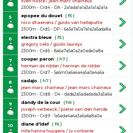
sven hoste / jean-marc chaineux
2300m - Crd:4 - DA - 2a1ada1a1a3a1a1a2a1a
epopee du douet
( f5 )
5
nico dhaenens / guido van helleputte
2300m - Crd:5 - DP - 6a3a7a0a7a1a2a5ada8a
electra bleue
( f5 )
6
gregory celis / guido laureys
2300m - Crd:6 - 8a6a7a5a0a2a0ada0a8a
cooper peron
( h7 )
7
herman de ridder / herman de ridder
2300m - Crd:7 - 5a6m0a6a4a4a5a0a4a6a
cadajo
( h7 )
8
jean-marc chaineux / jean-marc chaineux
2300m - Crd:8 - D4 - dada2a5adadada3a3a6a
dandy de la cour
( h6 )
9
joseph verbeeck / pieter van den hende
2300m - Crd:9 - 1a5ada4a4a3a6a6a8a0a
diane d'idef
( f6 )
10
mlle hanna huygens / jo corbanie