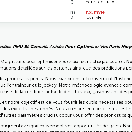
3
hervÉ delaunois
m
f.x. myle
3
f.x. myle
stics PMU Et Conseils Avisés Pour Optimiser Vos Paris Hip
PMU gratuits pour optimiser vos choix avant chaque course. No
rmations détaillées sur les partants ainsi que des prédictions 
ir des pronostics précis. Nous examinons attentivement l'histo
ls que l'entraîneur et le jockey. Notre méthodologie avancée 
reuse de la condition actuelle des chevaux, garantissant des pr
 et notre objectif est de vous fournir les outils nécessaires 
r des experts chevronnés. Nous prenons en compte toutes les v
 d'autres paramètres cruciaux pour vous offrir des pronostics qui
s augmentez significativement vos opportunités de gains. Nou