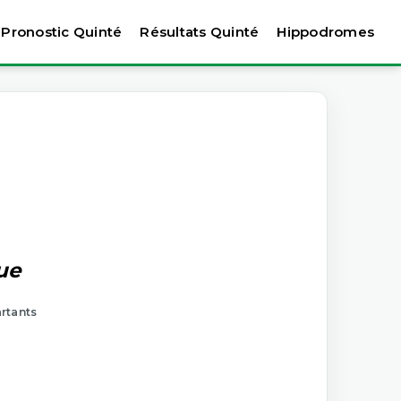
Pronostic Quinté
Résultats Quinté
Hippodromes
ue
artants