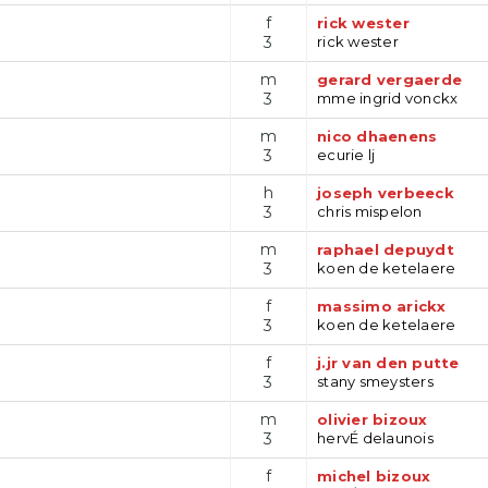
f
rick wester
3
rick wester
m
gerard vergaerde
3
mme ingrid vonckx
m
nico dhaenens
3
ecurie lj
h
joseph verbeeck
3
chris mispelon
m
raphael depuydt
3
koen de ketelaere
f
massimo arickx
3
koen de ketelaere
f
j.jr van den putte
3
stany smeysters
m
olivier bizoux
3
hervÉ delaunois
f
michel bizoux