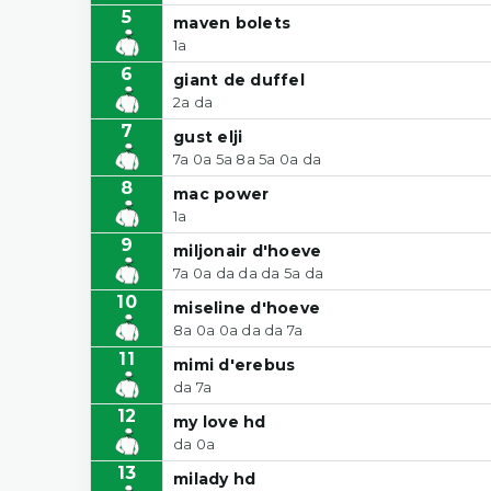
5
maven bolets
1a
6
giant de duffel
2a da
7
gust elji
7a 0a 5a 8a 5a 0a da
8
mac power
1a
9
miljonair d'hoeve
7a 0a da da da 5a da
10
miseline d'hoeve
8a 0a 0a da da 7a
11
mimi d'erebus
da 7a
12
my love hd
da 0a
13
milady hd