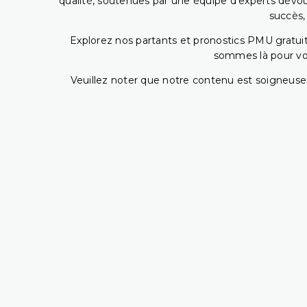
qualité, soutenues par une équipe d'experts dévoué
succès,
Explorez nos partants et pronostics PMU gratuits
sommes là pour vous
Veuillez noter que notre contenu est soigneusem