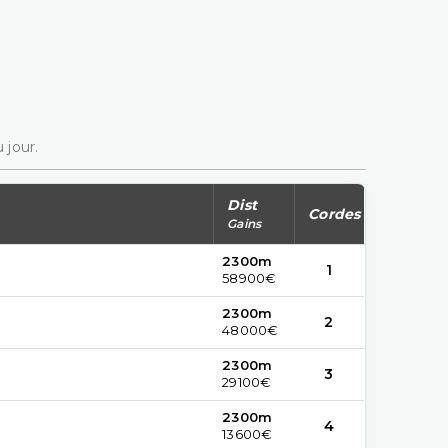
 jour.
Dist
Cordes
Gains
2300m
1
58900€
2300m
2
48000€
2300m
3
29100€
2300m
4
13600€