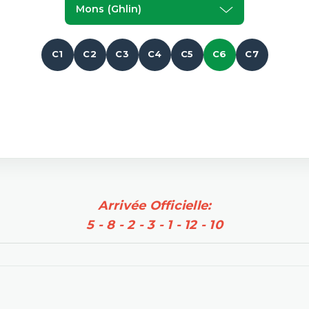
Mons (ghlin)
C1
C2
C3
C4
C5
C6
C7
Arrivée Officielle:
5 - 8 - 2 - 3 - 1 - 12 - 10