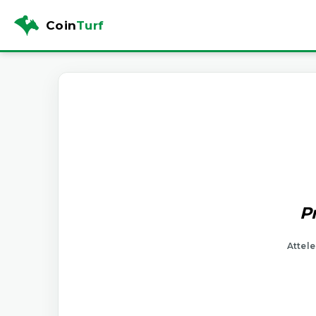
Coin
Turf
P
Attele