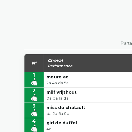
Parta
Cheval
N°
Performance
1
mouro ac
2a 4a da 5a
2
milf vrijthout
0a da 1a da
3
miss du chatault
da 2a 6a 0a
4
girl de duffel
4a