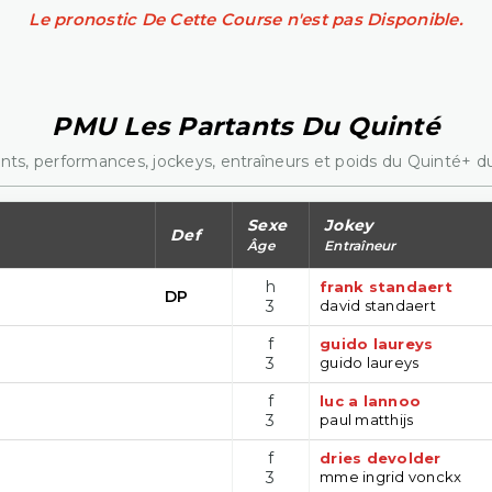
Le pronostic De Cette Course n'est pas Disponible.
PMU Les Partants Du Quinté
nts, performances, jockeys, entraîneurs et poids du Quinté+ du
Sexe
Jokey
Def
Âge
Entraîneur
h
frank standaert
DP
3
david standaert
f
guido laureys
3
guido laureys
f
luc a lannoo
3
paul matthijs
f
dries devolder
3
mme ingrid vonckx