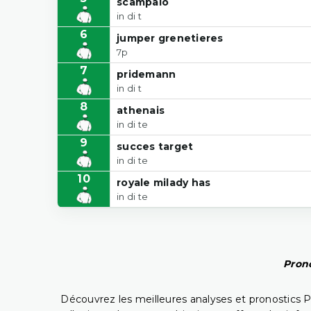
scampalo
in di t
6
jumper grenetieres
7p
7
pridemann
in di t
8
athenais
in di te
9
succes target
in di te
10
royale milady has
in di te
Prono
Découvrez les meilleures analyses et pronostics 