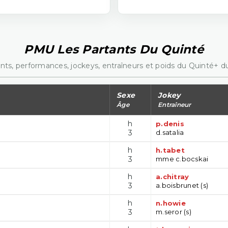
PMU Les Partants Du Quinté
nts, performances, jockeys, entraîneurs et poids du Quinté+ du
Sexe
Jokey
Âge
Entraîneur
h
p.denis
3
d.satalia
h
h.tabet
3
mme c.bocskai
h
a.chitray
3
a.boisbrunet (s)
h
n.howie
3
m.seror (s)