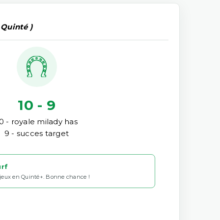
 Quinté )
10 - 9
0 - royale milady has
9 - succes target
urf
 jeux en Quinté+. Bonne chance !