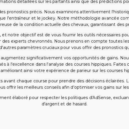
rmations détaillées sur les partants ainsi que des prédictions 
ir des pronostics précis. Nous examinons attentivement l'histo
ls que l'entraîneur et le jockey. Notre méthodologie avancée 
reuse de la condition actuelle des chevaux, garantissant des pr
 et notre objectif est de vous fournir les outils nécessaires 
r des experts chevronnés. Nous prenons en compte toutes les v
 d'autres paramètres cruciaux pour vous offrir des pronostics qui
s augmentez significativement vos opportunités de gains. Nou
s à l'excellence dans l'analyse des courses hippiques. Faites 
 améliorant ainsi votre expérience de parieur sur les courses hi
 avant chaque course pour prendre des décisions éclairées. La 
 offrir les meilleurs conseils afin d'optimiser vos gains sur le
ent élaboré pour respecter les politiques d'AdSense, excluant
d'argent et de hasard.