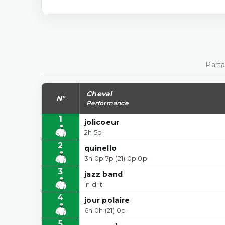
Parta
Cheval
N°
Performance
1
jolicoeur
2h 5p
2
quinello
3h 0p 7p (21) 0p 0p
3
jazz band
in di t
4
jour polaire
6h 0h (21) 0p
5