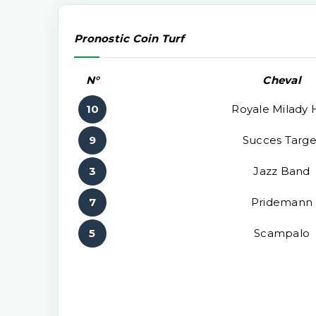
Pronostic Coin Turf
N°
Cheval
10
Royale Milady 
9
Succes Targe
3
Jazz Band
7
Pridemann
5
Scampalo