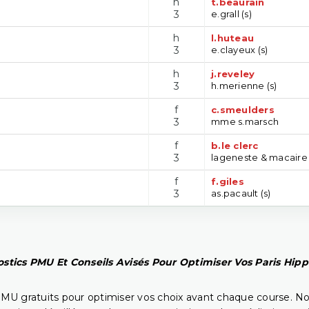
h
t.beaurain
3
e.grall (s)
h
l.huteau
3
e.clayeux (s)
h
j.reveley
3
h.merienne (s)
f
c.smeulders
3
mme s.marsch
f
b.le clerc
3
lageneste & macaire 
f
f.giles
3
as.pacault (s)
stics PMU Et Conseils Avisés Pour Optimiser Vos Paris Hip
PMU gratuits pour optimiser vos choix avant chaque course. No