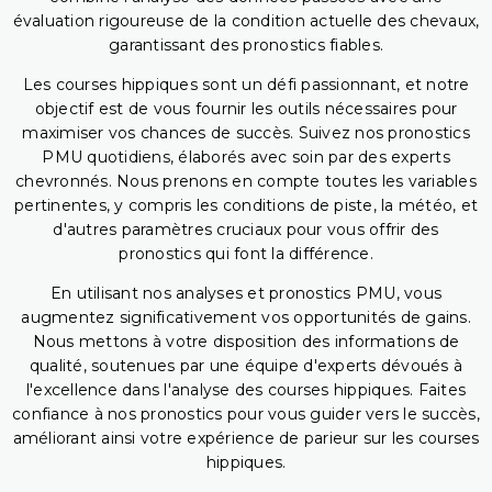
évaluation rigoureuse de la condition actuelle des chevaux,
garantissant des pronostics fiables.
Les courses hippiques sont un défi passionnant, et notre
objectif est de vous fournir les outils nécessaires pour
maximiser vos chances de succès. Suivez nos pronostics
PMU quotidiens, élaborés avec soin par des experts
chevronnés. Nous prenons en compte toutes les variables
pertinentes, y compris les conditions de piste, la météo, et
d'autres paramètres cruciaux pour vous offrir des
pronostics qui font la différence.
En utilisant nos analyses et pronostics PMU, vous
augmentez significativement vos opportunités de gains.
Nous mettons à votre disposition des informations de
qualité, soutenues par une équipe d'experts dévoués à
l'excellence dans l'analyse des courses hippiques. Faites
confiance à nos pronostics pour vous guider vers le succès,
améliorant ainsi votre expérience de parieur sur les courses
hippiques.