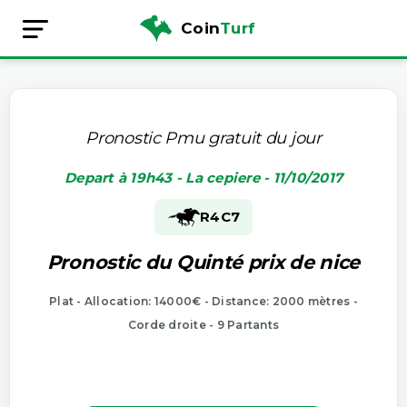
Coin
Turf
Pronostic Pmu gratuit du jour
Depart à 19h43 - La cepiere - 11/10/2017
R4
C7
Pronostic du Quinté prix de nice
Plat - Allocation: 14000€ - Distance: 2000 mètres -
Corde droite - 9 Partants