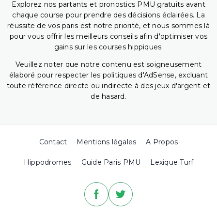
Explorez nos partants et pronostics PMU gratuits avant
chaque course pour prendre des décisions éclairées. La
réussite de vos paris est notre priorité, et nous sommes là
pour vous offrir les meilleurs conseils afin d'optimiser vos
gains sur les courses hippiques.
Veuillez noter que notre contenu est soigneusement
élaboré pour respecter les politiques d'AdSense, excluant
toute référence directe ou indirecte à des jeux d'argent et
de hasard.
Contact
Mentions légales
A Propos
Hippodromes
Guide Paris PMU
Lexique Turf