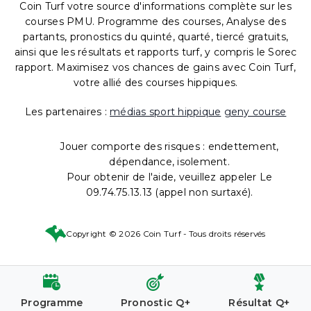
Coin Turf votre source d'informations complète sur les
courses PMU. Programme des courses, Analyse des
partants, pronostics du quinté, quarté, tiercé gratuits,
ainsi que les résultats et rapports turf, y compris le Sorec
rapport. Maximisez vos chances de gains avec Coin Turf,
votre allié des courses hippiques.
Les partenaires :
médias sport hippique
geny course
Jouer comporte des risques : endettement,
dépendance, isolement.
Pour obtenir de l'aide, veuillez appeler Le
09.74.75.13.13 (appel non surtaxé).
Copyright © 2026 Coin Turf - Tous droits réservés
Programme
Pronostic Q+
Résultat Q+