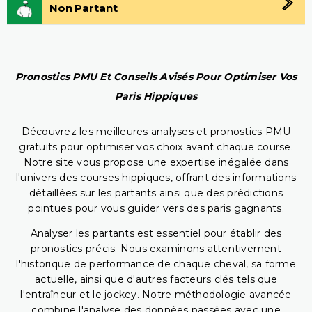
Non Partant
Pronostics PMU Et Conseils Avisés Pour Optimiser Vos
Paris Hippiques
Découvrez les meilleures analyses et pronostics PMU
gratuits pour optimiser vos choix avant chaque course.
Notre site vous propose une expertise inégalée dans
l'univers des courses hippiques, offrant des informations
détaillées sur les partants ainsi que des prédictions
pointues pour vous guider vers des paris gagnants.
Analyser les partants est essentiel pour établir des
pronostics précis. Nous examinons attentivement
l'historique de performance de chaque cheval, sa forme
actuelle, ainsi que d'autres facteurs clés tels que
l'entraîneur et le jockey. Notre méthodologie avancée
combine l'analyse des données passées avec une