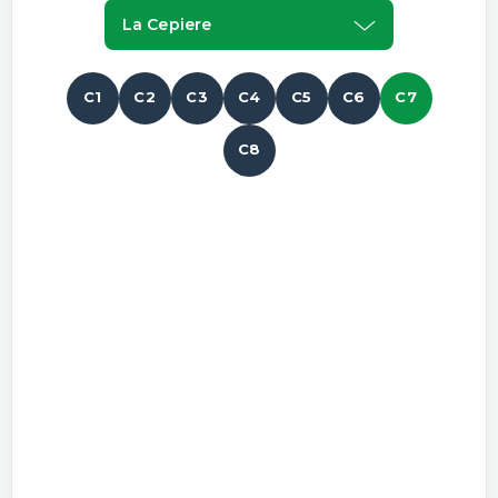
La Cepiere
C1
C2
C3
C4
C5
C6
C7
C8