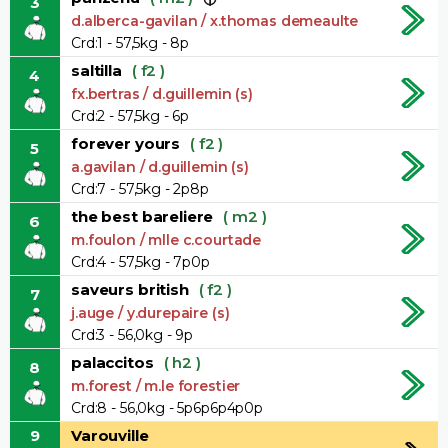
3
d.alberca-gavilan / x.thomas demeaulte
Crd:1 - 57,5kg - 8p
saltilla
( f2 )
4
fx.bertras / d.guillemin (s)
Crd:2 - 57,5kg - 6p
forever yours
( f2 )
5
a.gavilan / d.guillemin (s)
Crd:7 - 57,5kg - 2p8p
the best bareliere
( m2 )
6
m.foulon / mlle c.courtade
Crd:4 - 57,5kg - 7p0p
saveurs british
( f2 )
7
j.auge / y.durepaire (s)
Crd:3 - 56,0kg - 9p
palaccitos
( h2 )
8
m.forest / m.le forestier
Crd:8 - 56,0kg - 5p6p6p4p0p
9
Varouville