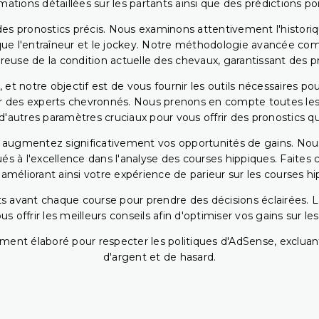
rmations détaillées sur les partants ainsi que des prédictions 
ir des pronostics précis. Nous examinons attentivement l'histo
ls que l'entraîneur et le jockey. Notre méthodologie avancée 
reuse de la condition actuelle des chevaux, garantissant des pr
 et notre objectif est de vous fournir les outils nécessaires 
r des experts chevronnés. Nous prenons en compte toutes les v
 d'autres paramètres cruciaux pour vous offrir des pronostics qui
s augmentez significativement vos opportunités de gains. Nou
s à l'excellence dans l'analyse des courses hippiques. Faites 
 améliorant ainsi votre expérience de parieur sur les courses hi
 avant chaque course pour prendre des décisions éclairées. La 
 offrir les meilleurs conseils afin d'optimiser vos gains sur le
ent élaboré pour respecter les politiques d'AdSense, excluant
d'argent et de hasard.