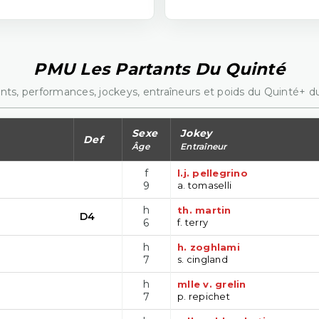
PMU Les Partants Du Quinté
nts, performances, jockeys, entraîneurs et poids du Quinté+ du
Sexe
Jokey
Def
Âge
Entraîneur
f
l.j. pellegrino
9
a. tomaselli
h
th. martin
D4
6
f. terry
h
h. zoghlami
7
s. cingland
h
mlle v. grelin
7
p. repichet