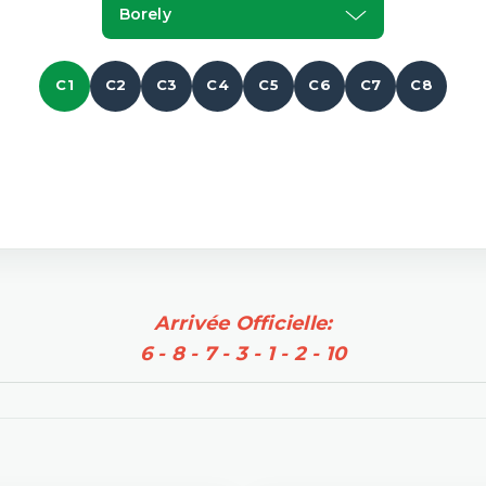
Borely
C1
C2
C3
C4
C5
C6
C7
C8
Arrivée Officielle:
6 - 8 - 7 - 3 - 1 - 2 - 10