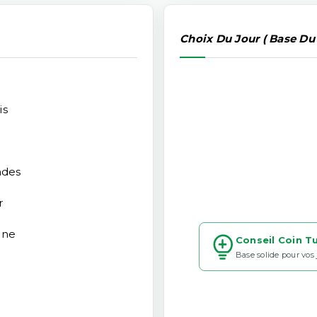
Choix Du Jour ( Base Du
is
ndes
r
ine
Conseil Coin T
Base solide pour vos