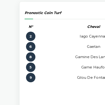
Pronostic Coin Turf
N°
Cheval
2
Iago Cayenna
6
Gaetan
8
Gamine Des La
5
Game Haufo
9
Gilou De Fonta