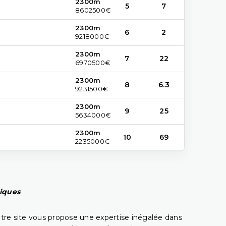
2300m
5
7
8602500€
2300m
6
2
9218000€
2300m
7
22
6970500€
2300m
8
6.3
9231500€
2300m
9
25
5634000€
2300m
10
69
2235000€
piques
tre site vous propose une expertise inégalée dans