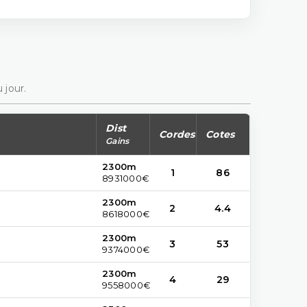
 jour.
Dist
Cordes
Cotes
Gains
2300m
1
86
8931000€
2300m
2
4.4
8618000€
2300m
3
53
9374000€
2300m
4
29
9558000€