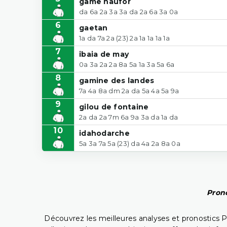
game haufor
da 6a 2a 3a 3a da 2a 6a 3a 0a
6
gaetan
1a da 7a 2a (23) 2a 1a 1a 1a 1a
7
ibaia de may
0a 3a 2a 2a 8a 5a 1a 3a 5a 6a
8
gamine des landes
7a 4a 8a dm 2a da 5a 4a 5a 9a
9
gilou de fontaine
2a da 2a 7m 6a 9a 3a da 1a da
10
idahodarche
5a 3a 7a 5a (23) da 4a 2a 8a 0a
Prono
Découvrez les meilleures analyses et pronostics 