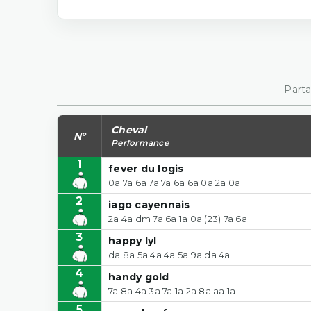
Parta
Cheval
N°
Performance
1
fever du logis
0a 7a 6a 7a 7a 6a 6a 0a 2a 0a
2
iago cayennais
2a 4a dm 7a 6a 1a 0a (23) 7a 6a
3
happy lyl
da 8a 5a 4a 4a 5a 9a da 4a
4
handy gold
7a 8a 4a 3a 7a 1a 2a 8a aa 1a
5