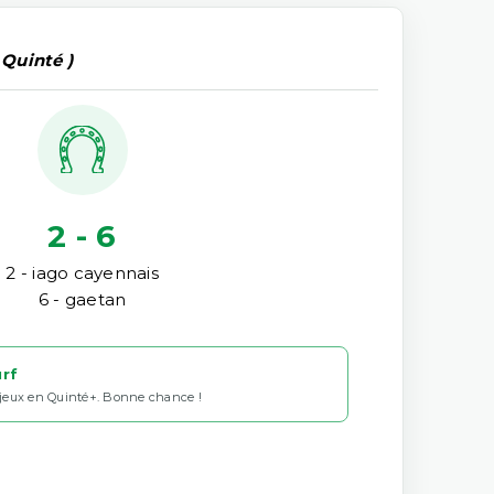
 Quinté )
2 - 6
2 - iago cayennais
6 - gaetan
urf
 jeux en Quinté+. Bonne chance !