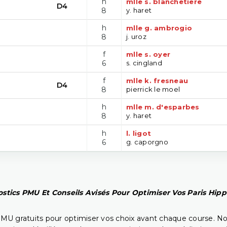
h
mlle s. blanchetiere
D4
8
y. haret
h
mlle g. ambrogio
8
j. uroz
f
mlle s. oyer
6
s. cingland
f
mlle k. fresneau
D4
8
pierrick le moel
h
mlle m. d'esparbes
8
y. haret
h
l. ligot
6
g. caporgno
stics PMU Et Conseils Avisés Pour Optimiser Vos Paris Hip
PMU gratuits pour optimiser vos choix avant chaque course. No