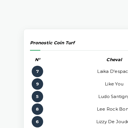
Pronostic Coin Turf
N°
Cheval
7
Laika D'espa
9
Like You
5
Ludo Santign
8
Lee Rock Bo
6
Lizzy De Joud