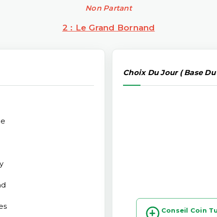
Non Partant
2 : Le Grand Bornand
Choix Du Jour ( Base Du
ce
y
nd
es
Conseil Coin T