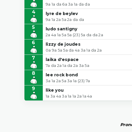
9a 1a da 6a 3a 1a da da
4
lyre de beylev
9a 1a 2a 5a 2a da da
5
ludo santigny
2a 4a 1a 5a 5a (23) 5a da da 2a
6
lizzy de joudes
0a 9a 5a 5a da 4a 3a 1a da 2a
7
laika d'espace
7a da 2a 1a da 2a 3a 5a
8
lee rock bond
3a 1a 2a 5a 3a 1a (23) 7a
9
like you
1a 3a 4a 3a 1a 1a 2a 1a 4a
Prono