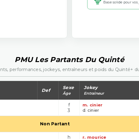
Base solide pour vos
PMU Les Partants Du Quinté
nts, performances, jockeys, entraîneurs et poids du Quinté+ du
Sexe
Jokey
Def
Âge
Entraîneur
f
m. cinier
3
d. cinier
Non Partant
h
r. mourice