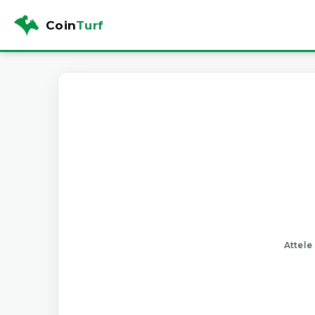
Coin
Turf
Attele