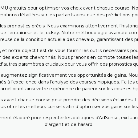
PMU gratuits pour optimiser vos choix avant chaque course. No
rmations détaillées sur les partants ainsi que des prédictions 
ir des pronostics précis. Nous examinons attentivement l'histo
ls que l'entraîneur et le jockey. Notre méthodologie avancée 
reuse de la condition actuelle des chevaux, garantissant des pr
 et notre objectif est de vous fournir les outils nécessaires 
r des experts chevronnés. Nous prenons en compte toutes les v
 d'autres paramètres cruciaux pour vous offrir des pronostics qui
s augmentez significativement vos opportunités de gains. Nou
s à l'excellence dans l'analyse des courses hippiques. Faites 
 améliorant ainsi votre expérience de parieur sur les courses hi
 avant chaque course pour prendre des décisions éclairées. La 
 offrir les meilleurs conseils afin d'optimiser vos gains sur le
ent élaboré pour respecter les politiques d'AdSense, excluant
d'argent et de hasard.