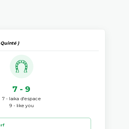
 Quinté )
7 - 9
7 - laika d'espace
9 - like you
urf