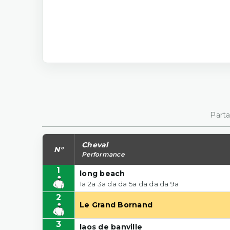
Parta
Cheval
N°
Performance
1
long beach
1a 2a 3a da da 5a da da da 9a
2
Le Grand Bornand
3
laos de banville