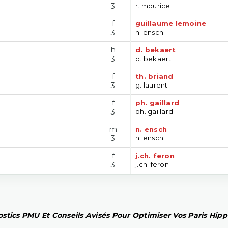
3
r. mourice
f
guillaume lemoine
3
n. ensch
h
d. bekaert
3
d. bekaert
f
th. briand
3
g. laurent
f
ph. gaillard
3
ph. gaillard
m
n. ensch
3
n. ensch
f
j.ch. feron
3
j.ch. feron
stics PMU Et Conseils Avisés Pour Optimiser Vos Paris Hip