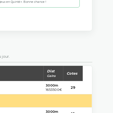
 jeux en Quinté+. Bonne chance !
 jour.
Dist
Cotes
Gains
3000m
29
1653500€
3000m