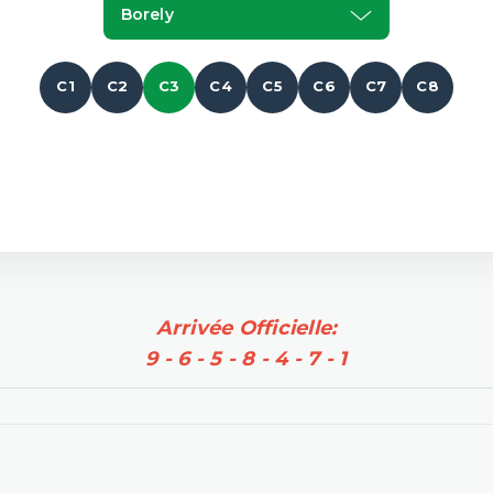
Borely
C1
C2
C3
C4
C5
C6
C7
C8
Arrivée Officielle:
9 - 6 - 5 - 8 - 4 - 7 - 1