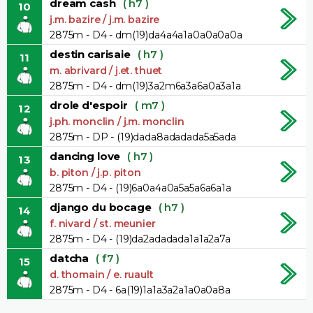
dream cash
( h7 )
10
j.m. bazire / j.m. bazire
2875m - D4 - dm(19)da4a4a1a0a0a0a0a
destin carisaie
( h7 )
11
m. abrivard / j.et. thuet
2875m - D4 - dm(19)3a2m6a3a6a0a3a1a
drole d'espoir
( m7 )
12
j.ph. monclin / j.m. monclin
2875m - DP - (19)dada8adadada5a5ada
dancing love
( h7 )
13
b. piton / j.p. piton
2875m - D4 - (19)6a0a4a0a5a5a6a6a1a
django du bocage
( h7 )
14
f. nivard / st. meunier
2875m - D4 - (19)da2adadada1a1a2a7a
datcha
( f7 )
15
d. thomain / e. ruault
2875m - D4 - 6a(19)1a1a3a2a1a0a0a8a