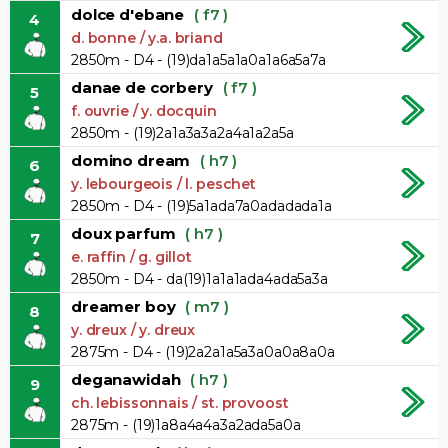
dolce d'ebane
( f7 )
4
d. bonne / y.a. briand
2850m - D4 - (19)da1a5a1a0a1a6a5a7a
danae de corbery
( f7 )
5
f. ouvrie / y. docquin
2850m - (19)2a1a3a3a2a4a1a2a5a
domino dream
( h7 )
6
y. lebourgeois / l. peschet
2850m - D4 - (19)5a1ada7a0adadada1a
doux parfum
( h7 )
7
e. raffin / g. gillot
2850m - D4 - da(19)1a1a1ada4ada5a3a
dreamer boy
( m7 )
8
y. dreux / y. dreux
2875m - D4 - (19)2a2a1a5a3a0a0a8a0a
deganawidah
( h7 )
9
ch. lebissonnais / st. provoost
2875m - (19)1a8a4a4a3a2ada5a0a