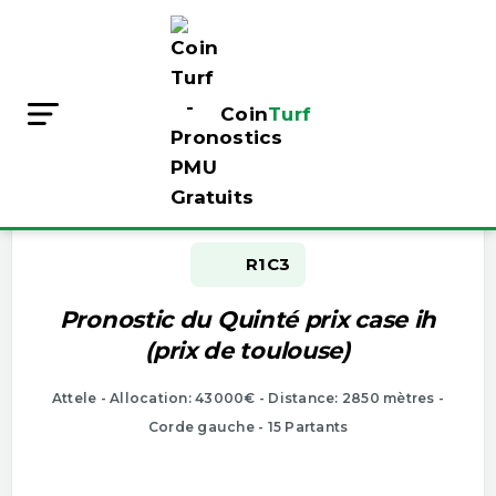
Coin
Turf
Pronostic Pmu gratuit du jour
Depart à 14h40 - Vincennes - 12/01/2020
R1
C3
Pronostic du Quinté prix case ih
(prix de toulouse)
Attele - Allocation: 43000€ - Distance: 2850 mètres -
Corde gauche - 15 Partants