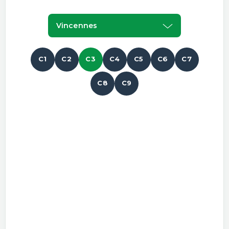
Vincennes
C1
C2
C3
C4
C5
C6
C7
C8
C9