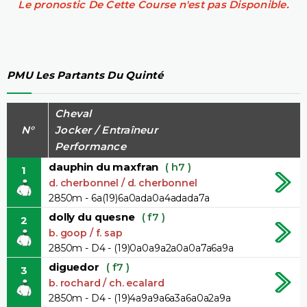
Le pronostic De Cette Course n'est pas Disponible.
PMU Les Partants Du Quinté
Cheval
N°
Jocker / Entraîneur
Performance
dauphin du maxfran
( h7 )
1
d. cherbonnel / d. cherbonnel
2850m - 6a(19)6a0ada0a4adada7a
dolly du quesne
( f7 )
2
b. goop / f. sap
2850m - D4 - (19)0a0a9a2a0a0a7a6a9a
diguedor
( f7 )
3
b. rochard / ch. ecalard
2850m - D4 - (19)4a9a9a6a3a6a0a2a9a