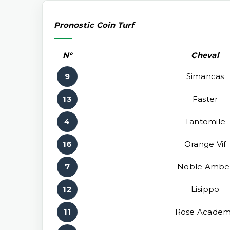
Pronostic Coin Turf
N°
Cheval
9
Simancas
13
Faster
4
Tantomile
16
Orange Vif
7
Noble Ambe
12
Lisippo
11
Rose Acade