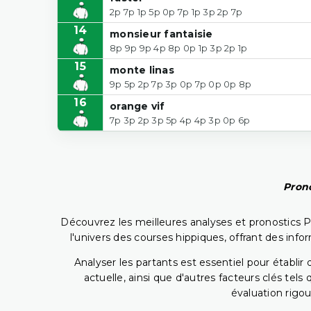
2p 7p 1p 5p 0p 7p 1p 3p 2p 7p
14
monsieur fantaisie
8p 9p 9p 4p 8p 0p 1p 3p 2p 1p
15
monte linas
9p 5p 2p 7p 3p 0p 7p 0p 0p 8p
16
orange vif
7p 3p 2p 3p 5p 4p 4p 3p 0p 6p
Prono
Découvrez les meilleures analyses et pronostics 
l'univers des courses hippiques, offrant des info
Analyser les partants est essentiel pour établ
actuelle, ainsi que d'autres facteurs clés te
évaluation rigou