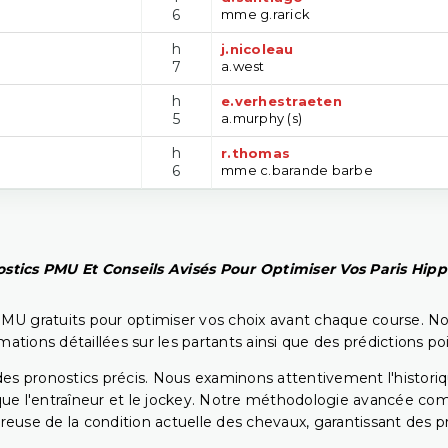
6
mme g.rarick
h
j.nicoleau
7
a.west
h
e.verhestraeten
5
a.murphy (s)
h
r.thomas
6
mme c.barande barbe
stics PMU Et Conseils Avisés Pour Optimiser Vos Paris Hip
PMU gratuits pour optimiser vos choix avant chaque course. No
rmations détaillées sur les partants ainsi que des prédictions 
ir des pronostics précis. Nous examinons attentivement l'histo
ls que l'entraîneur et le jockey. Notre méthodologie avancée 
reuse de la condition actuelle des chevaux, garantissant des pr