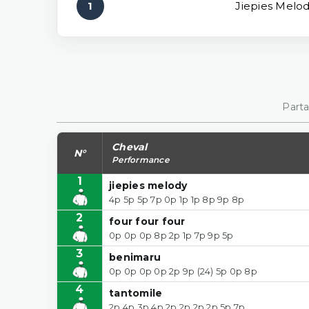
1
Jiepies Melo
Parta
Cheval
N°
Performance
1
jiepies melody
4p 5p 5p 7p 0p 1p 1p 8p 9p 8p
2
four four four
0p 0p 0p 8p 2p 1p 7p 9p 5p
3
benimaru
0p 0p 0p 0p 2p 9p (24) 5p 0p 8p
4
tantomile
2p 4p 3p 4p 2p 2p 2p 2p 5p 7p