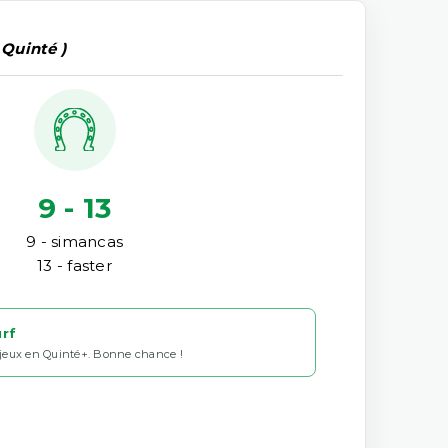
 Quinté )
9 - 13
9 - simancas
13 - faster
urf
 jeux en Quinté+. Bonne chance !