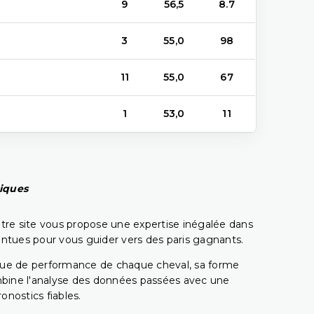
9
56,5
8.7
3
55,0
98
11
55,0
67
1
53,0
11
piques
tre site vous propose une expertise inégalée dans
pointues pour vous guider vers des paris gagnants.
rique de performance de chaque cheval, sa forme
combine l'analyse des données passées avec une
onostics fiables.