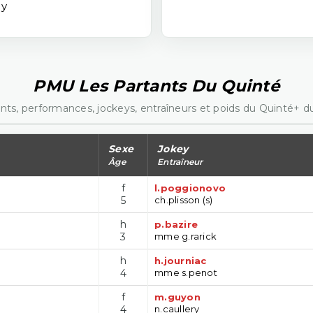
dy
PMU Les Partants Du Quinté
nts, performances, jockeys, entraîneurs et poids du Quinté+ du
Sexe
Jokey
Âge
Entraîneur
f
l.poggionovo
5
ch.plisson (s)
h
p.bazire
3
mme g.rarick
h
h.journiac
4
mme s.penot
f
m.guyon
4
n.caullery