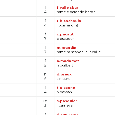
f
f.valle skar
4
mme c.barande barbe
f
t.blanchouin
4
j.boisnard (s)
f
c.pacaut
7
c.escuder
f
m.grandin
7
mme m.scandella-lacaille
f
a.madamet
5
n.guilbert
h
d.breux
5
s.maurer
f
t.piccone
4
n.paysan
m
s.pasquier
3
f.carnevali
f
d.santiago