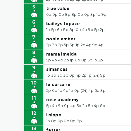
5
true value
6p 0p 0p 8p 8p 0p 0p 3p 1p 9p
6
baileys topaze
1p 5p 6p 8p 8p 0p 4p 9p 5p 2p
7
noble amber
2p 3p 2p 5p 3p 1p 2p 4p 9p 4p
8
mama imelda
5p 4p 4p 2p 1p 8p 0p 5p 1p 2p
9
simancas
1p 3p 3p 3p 0p 4p 2p 1p (24) 9p
10
le corsaire
5p 0p 1p 4p 1p 0p (24) 4p 5p 3p
11
rose academy
5p 4p 9p 0p 4p 5p 2p 5p 4p 8p
12
lisippo
1p 8p 0p 0p 0p 8p
13
faster