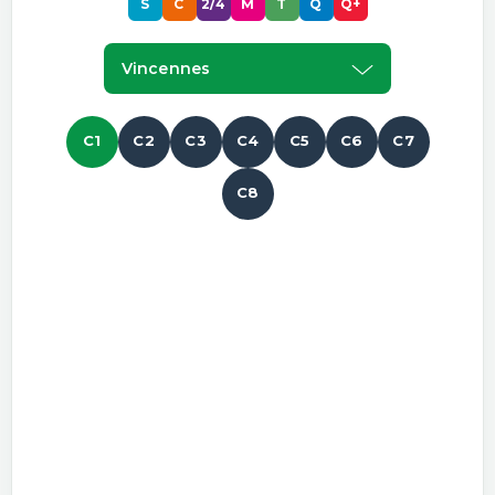
S
C
2/4
M
T
Q
Q+
Vincennes
C1
C2
C3
C4
C5
C6
C7
C8