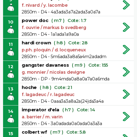
f. nivard / y. lacombe
2850m - D4 - 4a3ada3a7a2ada3a0a7a
power doc
( m7 )
Cote: 1.7
10
f. ouvrie / markus b svedberg
2850m - D4 - 1a1ada1a9a0a
hardi crown
( h8 )
Cote: 28
11
p.ph. ploquin / d. locqueneux
2850m - D4 - 5m6ada3a8a5a4m2adadm
gangster davaness
( m9 )
Cote: 155
12
g. monnier / nicolas devigne
2850m - DP - 9m4mda0a8a0a7a0a6mda
hoche
( h8 )
Cote: 21
13
f. lagadeuc / r. lagadeuc
2850m - D4 - 0aaa3a3a8a2a(24)da3a4a
imperator d'ela
( h7 )
Cote: 14
14
a. barrier / m. varin
2850m - D4 - 3a0adada0a0ada0a3a3a
colbert wf
( m7 )
Cote: 5.8
15