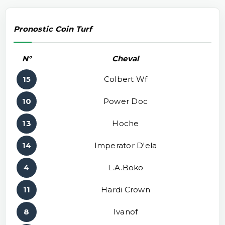
Pronostic Coin Turf
N°
Cheval
15
Colbert Wf
10
Power Doc
13
Hoche
14
Imperator D'ela
4
L.a.boko
11
Hardi Crown
8
Ivanof