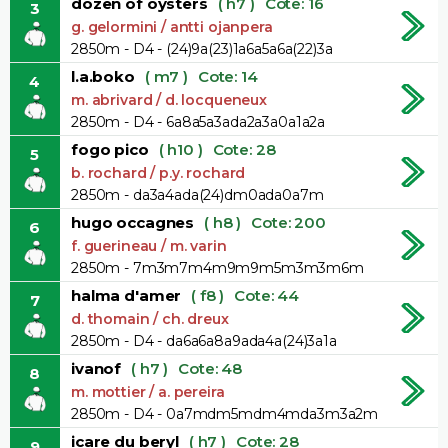
dozen of oysters
( h7 )
Cote: 16
3
g. gelormini / antti ojanpera
2850m - D4 - (24)9a(23)1a6a5a6a(22)3a
l.a.boko
( m7 )
Cote: 14
4
m. abrivard / d. locqueneux
2850m - D4 - 6a8a5a3ada2a3a0a1a2a
fogo pico
( h10 )
Cote: 28
5
b. rochard / p.y. rochard
2850m - da3a4ada(24)dm0ada0a7m
hugo occagnes
( h8 )
Cote: 200
6
f. guerineau / m. varin
2850m - 7m3m7m4m9m9m5m3m3m6m
halma d'amer
( f8 )
Cote: 44
7
d. thomain / ch. dreux
2850m - D4 - da6a6a8a9ada4a(24)3a1a
ivanof
( h7 )
Cote: 48
8
m. mottier / a. pereira
2850m - D4 - 0a7mdm5mdm4mda3m3a2m
icare du beryl
( h7 )
Cote: 28
9