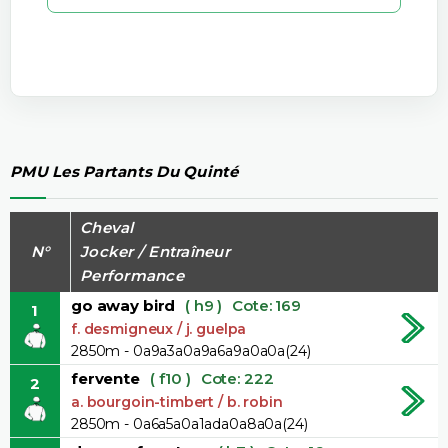
PMU Les Partants Du Quinté
Cheval
N°
Jocker / Entraîneur
Performance
go away bird
( h9 )
Cote: 169
1
f. desmigneux / j. guelpa
2850m - 0a9a3a0a9a6a9a0a0a(24)
fervente
( f10 )
Cote: 222
2
a. bourgoin-timbert / b. robin
2850m - 0a6a5a0a1ada0a8a0a(24)