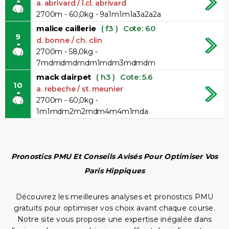
a. abrivard / l.cl. abrivard
2700m - 60,0kg - 9a1m1m1a3a2a2a
malice caillerie
( f3 )
Cote: 60
9
d. bonne / ch. clin
2700m - 58,0kg -
7mdmdmdmdm1mdm3mdmdm
mack dairpet
( h3 )
Cote: 5.6
10
a. rebeche / st. meunier
2700m - 60,0kg -
1m1mdm2m2mdm4m4m1mda
Pronostics PMU Et Conseils Avisés Pour Optimiser Vos
Paris Hippiques
Découvrez les meilleures analyses et pronostics PMU
gratuits pour optimiser vos choix avant chaque course.
Notre site vous propose une expertise inégalée dans