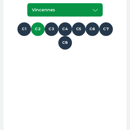
Vincennes
C1
C2
C3
C4
C5
C6
C7
C8