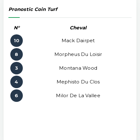
Pronostic Coin Turf
N°
Cheval
10
Mack Dairpet
8
Morpheus Du Loisir
3
Montana Wood
4
Mephisto Du Clos
6
Milor De La Vallee