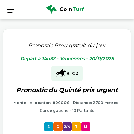
Coin
Turf
Pronostic Pmu gratuit du jour
Depart à 14h32 - Vincennes - 20/11/2025
R1
C2
Pronostic du Quinté prix urgent
Monte - Allocation: 80000€ - Distance: 2700 mètres -
Corde gauche - 10 Partants
S
C
2/4
T
M