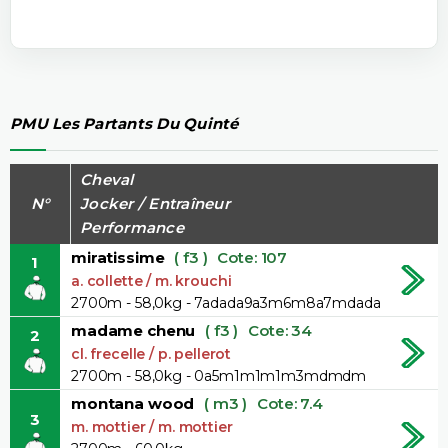
PMU Les Partants Du Quinté
Cheval
N°
Jocker / Entraîneur
Performance
miratissime
( f3 )
Cote: 107
1
a. collette / m. krouchi
2700m - 58,0kg - 7adada9a3m6m8a7mdada
madame chenu
( f3 )
Cote: 34
2
cl. frecelle / p. pellerot
2700m - 58,0kg - 0a5m1m1m1m3mdmdm
montana wood
( m3 )
Cote: 7.4
3
m. mottier / m. mottier