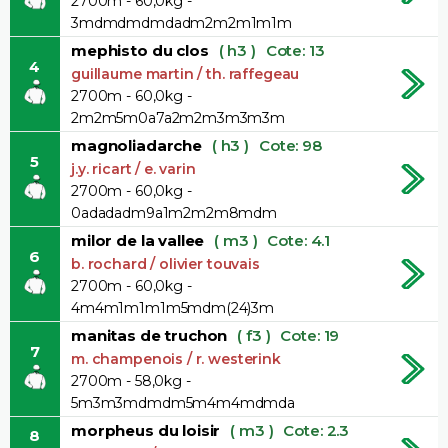
2700m - 60,0kg -
3mdmdmdmdadm2m2m1m1m
mephisto du clos
( h3 )
Cote: 13
4
guillaume martin / th. raffegeau
2700m - 60,0kg -
2m2m5m0a7a2m2m3m3m3m
magnoliadarche
( h3 )
Cote: 98
5
j.y. ricart / e. varin
2700m - 60,0kg -
0adadadm9a1m2m2m8mdm
milor de la vallee
( m3 )
Cote: 4.1
6
b. rochard / olivier touvais
2700m - 60,0kg -
4m4m1m1m1m5mdm(24)3m
manitas de truchon
( f3 )
Cote: 19
7
m. champenois / r. westerink
2700m - 58,0kg -
5m3m3mdmdm5m4m4mdmda
morpheus du loisir
( m3 )
Cote: 2.3
8