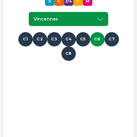
S
C
2/4
T
M
Vincennes
C1
C2
C3
C4
C5
C6
C7
C8