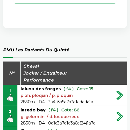
PMU Les Partants Du Quinté
Cheval
N°
Jocker / Entraîneur
Performance
laluna des forges
( f4 )
Cote: 15
1
p.ph. ploquin / p. ploquin
2850m - D4 - 3a4a3a5a7a3a1adada1a
laredo bay
( f4 )
Cote: 86
2
g. gelormini / d. locqueneux
2850m - D4 - 0a1a3a7a1a3a6a(24)1a7a