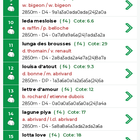
w. bigeon / w. bigeon
2850m - D4 - 9a1a3a0ada0ada(24)2a0a
leda mesloise
( f4 )
Cote: 6.6
10
e. raffin / p. belloche
2850m - D4 - 0a7a9a9a6a(24)1ada3a2a
lunga des brousses
( f4 )
Cote: 29
11
d. thomain / v. renault
2850m - D4 - 2a8a3ada2a4a7a(24)8a7a
louisa d'atout
( f4 )
Cote: 9.3
12
d. bonne / m. abrivard
2850m - DP - 1a3a6a0a1a2a5a5a(24)6a
lettre d'amour
( f4 )
Cote: 12
13
b. rochard / etienne dubois
2850m - D4 - 0a0a0a5a0a5a0a(24)1a4a
lagune piya
( f4 )
Cote: 17
14
a. abrivard / l.cl. abrivard
2850m - D4 - 5a8a8a6a3ada2ada2a6a
lotta love
( f4 )
Cote: 18
15