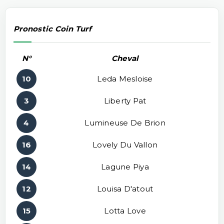
Pronostic Coin Turf
N°
Cheval
10
Leda Mesloise
3
Liberty Pat
4
Lumineuse De Brion
16
Lovely Du Vallon
14
Lagune Piya
12
Louisa D'atout
15
Lotta Love