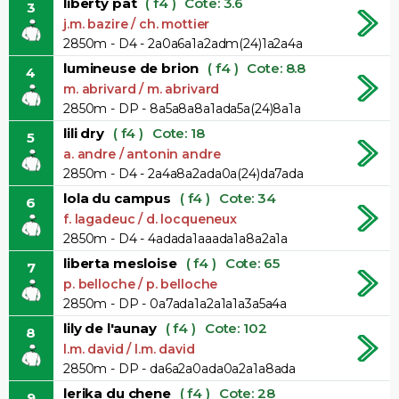
liberty pat
( f4 )
Cote: 3.6
3
j.m. bazire / ch. mottier
2850m - D4 - 2a0a6a1a2adm(24)1a2a4a
lumineuse de brion
( f4 )
Cote: 8.8
4
m. abrivard / m. abrivard
2850m - DP - 8a5a8a8a1ada5a(24)8a1a
lili dry
( f4 )
Cote: 18
5
a. andre / antonin andre
2850m - D4 - 2a4a8a2ada0a(24)da7ada
lola du campus
( f4 )
Cote: 34
6
f. lagadeuc / d. locqueneux
2850m - D4 - 4adada1aaada1a8a2a1a
liberta mesloise
( f4 )
Cote: 65
7
p. belloche / p. belloche
2850m - DP - 0a7ada1a2a1a1a3a5a4a
lily de l'aunay
( f4 )
Cote: 102
8
l.m. david / l.m. david
2850m - DP - da6a2a0ada0a2a1a8ada
lerika du chene
( f4 )
Cote: 28
9