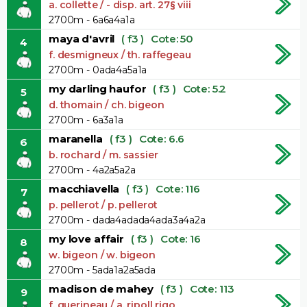
a. collette / - disp. art. 27§ viii
2700m - 6a6a4a1a
maya d'avril
( f3 )
Cote: 50
4
f. desmigneux / th. raffegeau
2700m - 0ada4a5a1a
my darling haufor
( f3 )
Cote: 5.2
5
d. thomain / ch. bigeon
2700m - 6a3a1a
maranella
( f3 )
Cote: 6.6
6
b. rochard / m. sassier
2700m - 4a2a5a2a
macchiavella
( f3 )
Cote: 116
7
p. pellerot / p. pellerot
2700m - dada4adada4ada3a4a2a
my love affair
( f3 )
Cote: 16
8
w. bigeon / w. bigeon
2700m - 5ada1a2a5ada
madison de mahey
( f3 )
Cote: 113
9
f. guerineau / a. ripoll rigo