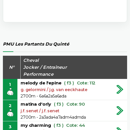
PMU Les Partants Du Quinté
Cheval
N°
Jocker / Entraîneur
Performance
melody de l'epine
( f3 )
Cote: 112
1
g. gelormini / j.g. van eeckhaute
2700m - 6a6a2a5a6ada
matina d'orly
( f3 )
Cote: 90
2
j.f. senet / j.f. senet
2700m - 2a3ada4a7adm4admda
my charming
( f3 )
Cote: 44
3