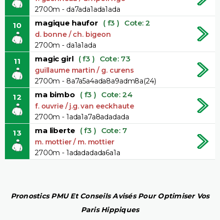
2700m - da7ada1ada1ada
magique haufor
( f3 )
Cote: 2
10
d. bonne / ch. bigeon
2700m - da1a1ada
magic girl
( f3 )
Cote: 73
11
guillaume martin / g. curens
2700m - 8a7a5a4ada8a9adm8a(24)
ma bimbo
( f3 )
Cote: 24
12
f. ouvrie / j.g. van eeckhaute
2700m - 1ada1a7a8adadada
ma liberte
( f3 )
Cote: 7
13
m. mottier / m. mottier
2700m - 1adadadada6a1a
Pronostics PMU Et Conseils Avisés Pour Optimiser Vos
Paris Hippiques