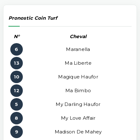
Pronostic Coin Turf
N°
Cheval
6
Maranella
13
Ma Liberte
10
Magique Haufor
12
Ma Bimbo
5
My Darling Haufor
8
My Love Affair
9
Madison De Mahey