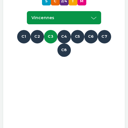
S
C
2/4
T
M
Vincennes
C1
C2
C3
C4
C5
C6
C7
C8