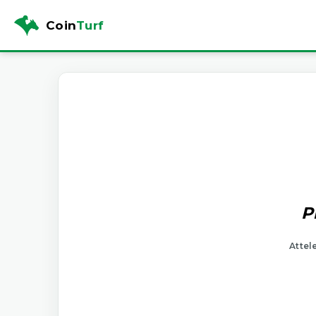
Coin
Turf
P
Attel