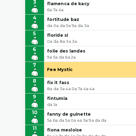
3
flamenca de kacy
6a 7a 4a
4
fortitude baz
da 0a da 5a 9a da 3a
5
floride si
0a da 8a 3a 3a
6
folie des landes
9a 5a da 6a 2a
7
Fee Mystic
8
fix it fass
8a da 3a 4a 0a 7a 4a 4a
9
fintumia
da 1a
10
fanny de guinette
5a 6a da 5a 0a 4a 5a 9a da da
11
fiona mesloise
5a 4a 7a da 4a 2a 9a da da da