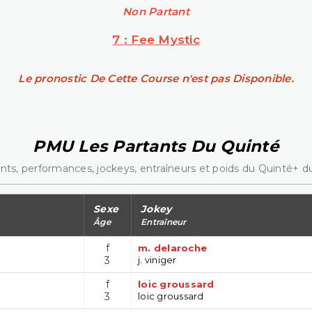
Non Partant
7 : Fee Mystic
Le pronostic De Cette Course n'est pas Disponible.
PMU Les Partants Du Quinté
nts, performances, jockeys, entraîneurs et poids du Quinté+ du
Sexe
Jokey
Âge
Entraîneur
f
m. delaroche
3
j. viniger
f
loic groussard
3
loic groussard