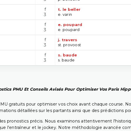
f
t. le beller
3
e. varin
f
e. poupard
3
e. poupard
f
j. travers
3
st. provoost
f
s. baude
3
s. baude
stics PMU Et Conseils Avisés Pour Optimiser Vos Paris Hip
PMU gratuits pour optimiser vos choix avant chaque course. No
rmations détaillées sur les partants ainsi que des prédictions 
ir des pronostics précis. Nous examinons attentivement l'histo
ls que l'entraîneur et le jockey. Notre méthodologie avancée 