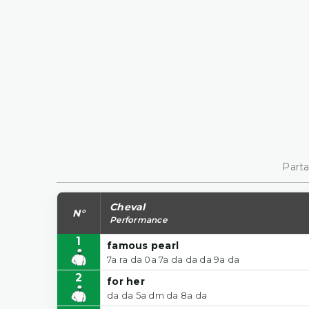
Parta
Cheval
N°
Performance
1
famous pearl
7a ra da 0a 7a da da da 9a da
2
for her
da da 5a dm da 8a da