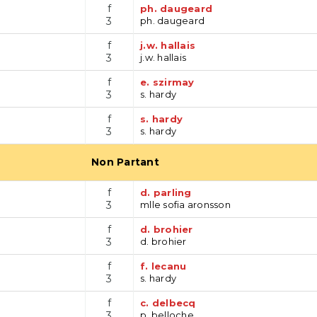
f
ph. daugeard
3
ph. daugeard
f
j.w. hallais
3
j.w. hallais
f
e. szirmay
3
s. hardy
f
s. hardy
3
s. hardy
Non Partant
f
d. parling
3
mlle sofia aronsson
f
d. brohier
3
d. brohier
f
f. lecanu
3
s. hardy
f
c. delbecq
3
p. belloche