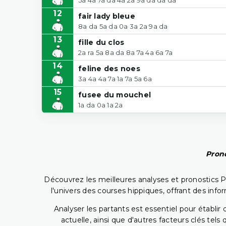
12
fair lady bleue
8a da 5a da 0a 3a 2a 9a da
13
fille du clos
2a ra 5a 8a da 8a 7a 4a 6a 7a
14
feline des noes
3a 4a 4a 7a 1a 7a 5a 6a
15
fusee du mouchel
1a da 0a 1a 2a
Prono
Découvrez les meilleures analyses et pronostics 
l'univers des courses hippiques, offrant des info
Analyser les partants est essentiel pour établ
actuelle, ainsi que d'autres facteurs clés te