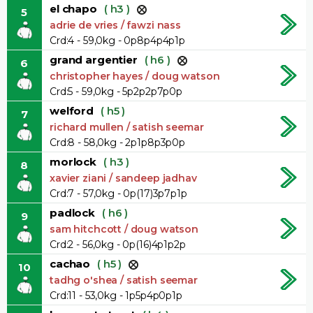
el chapo
( h3 )
5
adrie de vries / fawzi nass
Crd:4 - 59,0kg - 0p8p4p4p1p
grand argentier
( h6 )
6
christopher hayes / doug watson
Crd:5 - 59,0kg - 5p2p2p7p0p
welford
( h5 )
7
richard mullen / satish seemar
Crd:8 - 58,0kg - 2p1p8p3p0p
morlock
( h3 )
8
xavier ziani / sandeep jadhav
Crd:7 - 57,0kg - 0p(17)3p7p1p
padlock
( h6 )
9
sam hitchcott / doug watson
Crd:2 - 56,0kg - 0p(16)4p1p2p
cachao
( h5 )
10
tadhg o'shea / satish seemar
Crd:11 - 53,0kg - 1p5p4p0p1p