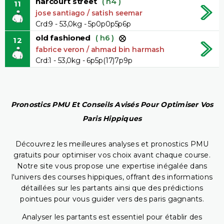
harcourt street
( h4 )
11
jose santiago / satish seemar
Crd:9 - 53,0kg - 5p0p0p5p6p
old fashioned
( h6 )
12
fabrice veron / ahmad bin harmash
Crd:1 - 53,0kg - 6p5p(17)7p9p
Pronostics PMU Et Conseils Avisés Pour Optimiser Vos
Paris Hippiques
Découvrez les meilleures analyses et pronostics PMU
gratuits pour optimiser vos choix avant chaque course.
Notre site vous propose une expertise inégalée dans
l'univers des courses hippiques, offrant des informations
détaillées sur les partants ainsi que des prédictions
pointues pour vous guider vers des paris gagnants.
Analyser les partants est essentiel pour établir des