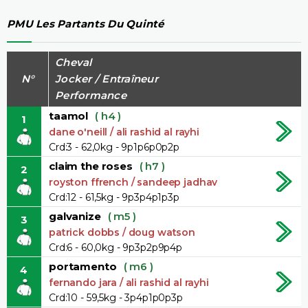
PMU Les Partants Du Quinté
Cheval
N°
Jocker / Entraîneur
Performance
taamol
( h4 )
1
dane o'neill / ali rashid al rayhi
Crd:3 - 62,0kg - 9p1p6p0p2p
claim the roses
( h7 )
2
royston ffrench / sandeep jadhav
Crd:12 - 61,5kg - 9p3p4p1p3p
galvanize
( m5 )
3
patrick dobbs / doug watson
Crd:6 - 60,0kg - 9p3p2p9p4p
portamento
( m6 )
4
fernando jara / ali rashid al rayhi
Crd:10 - 59,5kg - 3p4p1p0p3p