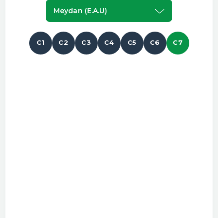
Meydan (e.a.u)
C1
C2
C3
C4
C5
C6
C7