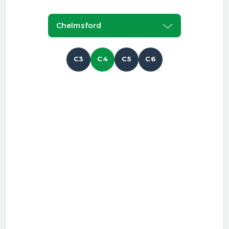
Chelmsford
C3
C4
C5
C6