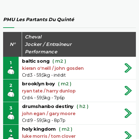
PMU Les Partants Du Quinté
Cheval
N°
Jocker / Entraîneur
Performance
baltic song
( m2 )
1
kieran o'neill / john gosden
Crd:3 - 59,5kg - inédit
brooklyn boy
( m2 )
2
ryan tate / harry dunlop
Crd:4 - 59,5kg - 7p6p
drumshanbo destiny
( h2 )
3
john egan / gary moore
Crd:9 - 59,5kg - 8p7p
holy kingdom
( m2 )
4
luke morris / tom clover