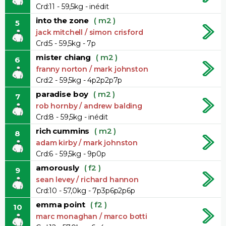
Crd:11 - 59,5kg - inédit
into the zone
( m2 )
5
jack mitchell / simon crisford
Crd:5 - 59,5kg - 7p
mister chiang
( m2 )
6
franny norton / mark johnston
Crd:2 - 59,5kg - 4p2p2p7p
paradise boy
( m2 )
7
rob hornby / andrew balding
Crd:8 - 59,5kg - inédit
rich cummins
( m2 )
8
adam kirby / mark johnston
Crd:6 - 59,5kg - 9p0p
amorously
( f2 )
9
sean levey / richard hannon
Crd:10 - 57,0kg - 7p3p6p2p6p
emma point
( f2 )
10
marc monaghan / marco botti