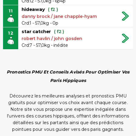
Crd:12 - 57,0kg - 6p4p
hideaway
( f2 )
11
danny brock / jane chapple-hyam
Crd:1 - 57,0kg - 0p
star catcher
( f2 )
12
robert havlin / john gosden
Crd:7 - 57,0kg - inédite
Pronostics PMU Et Conseils Avisés Pour Optimiser Vos
Paris Hippiques
Découvrez les meilleures analyses et pronostics PMU
gratuits pour optimiser vos choix avant chaque course.
Notre site vous propose une expertise inégalée dans
l'univers des courses hippiques, offrant des informations
détaillées sur les partants ainsi que des prédictions
pointues pour vous guider vers des paris gagnants.