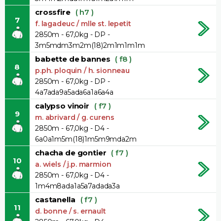
crossfire
( h7 )
7
f. lagadeuc / mlle st. lepetit
2850m - 67,0kg - DP -
3m5mdm3m2m(18)2m1m1m1m
babette de bannes
( f8 )
8
p.ph. ploquin / h. sionneau
2850m - 67,0kg - DP -
4a7ada9a5ada6a1a6a4a
calypso vinoir
( f7 )
9
m. abrivard / g. curens
2850m - 67,0kg - D4 -
6a0a1m5m(18)1m5m9mda2m
chacha de gontier
( f7 )
10
a. wiels / j.p. marmion
2850m - 67,0kg - D4 -
1m4m8ada1a5a7adada3a
castanella
( f7 )
11
d. bonne / s. ernault