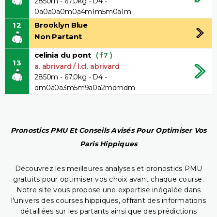
2850m - 67,0kg - D4 -
0a0a0a0m0a4m1m5m0a1m
12
Brooklyn Blue
Non Partant
celinia du pont
( f7 )
13
a. abrivard / l.cl. abrivard
2850m - 67,0kg - D4 -
dm0a0a3m5m9a0a2mdmdm
Pronostics PMU Et Conseils Avisés Pour Optimiser Vos
Paris Hippiques
Découvrez les meilleures analyses et pronostics PMU
gratuits pour optimiser vos choix avant chaque course.
Notre site vous propose une expertise inégalée dans
l'univers des courses hippiques, offrant des informations
détaillées sur les partants ainsi que des prédictions