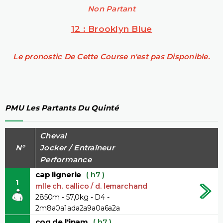
Non Partant
12 : Brooklyn Blue
Le pronostic De Cette Course n'est pas Disponible.
PMU Les Partants Du Quinté
Cheval
N°
Jocker / Entraîneur
Performance
cap lignerie
( h7 )
1
mlle ch. callico / d. lemarchand
2850m - 57,0kg - D4 -
2m8a0a1ada2a9a0a6a2a
coq de l'inam
( h7 )