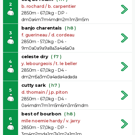
2
b. rochard / b. carpentier
2850m - 67,0kg - DP -
dm0a4m7m4mdm2m1m3m5m
banjo charentais
( h8 )
3
f. guerineau / d. cordeau
2850m - 57,0kg - D4 -
9m0a0a9a9a8a3a4a6a0a
celeste dry
( f7 )
4
y. lebourgeois / t. le beller
2850m - 67,0kg - D4 -
dm2m5a3m0a4ada4adada
cutty sark
( h7 )
5
d. thomain / j.p. piton
2850m - 67,0kg - D4 -
0a4mdm7m1m5m6m3m5mdm
best of bourbon
( h8 )
6
mlle noemie hardy / v. jarry
2850m - 57,0kg - DP -
3m4m2mda1m7a1m2a1m1m