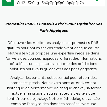
Crd:2 - 52,0kg - 3p0p3p6p5p0p0p0p2p7p
Pronostics PMU Et Conseils Avisés Pour Optimiser Vos
Paris Hippiques
Découvrez les meilleures analyses et pronostics PMU
gratuits pour optimiser vos choix avant chaque course.
Notre site vous propose une expertise inégalée dans
l'univers des courses hippiques, offrant des informations
détaillées sur les partants ainsi que des prédictions
pointues pour vous guider vers des paris gagnants.
Analyser les partants est essentiel pour établir des
pronostics précis. Nous examinons attentivement
l'historique de performance de chaque cheval, sa forme
actuelle, ainsi que d'autres facteurs clés tels que
l'entraîneur et le jockey. Notre méthodologie avancée
combine l'analyse des données passées avec une