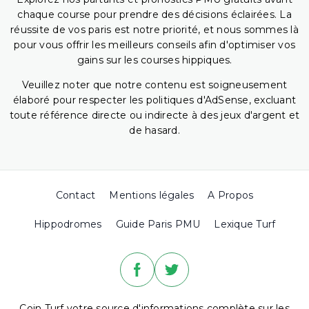
chaque course pour prendre des décisions éclairées. La
réussite de vos paris est notre priorité, et nous sommes là
pour vous offrir les meilleurs conseils afin d'optimiser vos
gains sur les courses hippiques.
Veuillez noter que notre contenu est soigneusement
élaboré pour respecter les politiques d'AdSense, excluant
toute référence directe ou indirecte à des jeux d'argent et
de hasard.
Contact
Mentions légales
A Propos
Hippodromes
Guide Paris PMU
Lexique Turf
Coin Turf votre source d'informations complète sur les