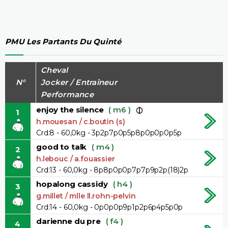
PMU Les Partants Du Quinté
Cheval
N°
Jocker / Entraîneur
Performance
enjoy the silence
( m6 )
1
h.mouesan / c.boutin (s)
Crd:8 - 60,0kg - 3p2p7p0p5p8p0p0p0p5p
good to talk
( m4 )
2
h.lebouc / a.fouassier
Crd:13 - 60,0kg - 8p8p0p0p7p7p9p2p(18)2p
hopalong cassidy
( h4 )
3
g.millet / mlle ll.rohn-pelvin
Crd:14 - 60,0kg - 0p0p0p9p1p2p6p4p5p0p
darienne du pre
( f4 )
4