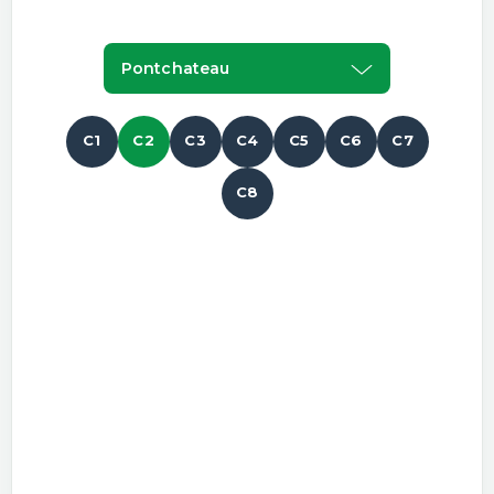
Pontchateau
C1
C2
C3
C4
C5
C6
C7
C8