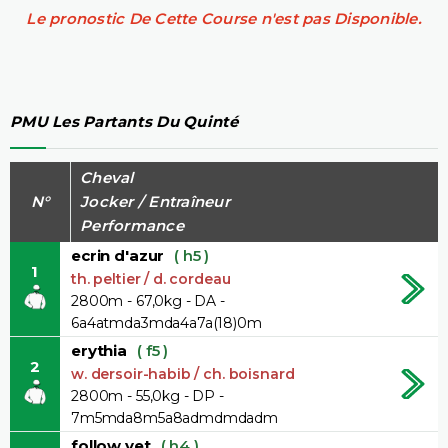
Le pronostic De Cette Course n'est pas Disponible.
PMU Les Partants Du Quinté
Cheval
N°
Jocker / Entraîneur
Performance
ecrin d'azur
( h5 )
1
th. peltier / d. cordeau
2800m - 67,0kg - DA -
6a4atmda3mda4a7a(18)0m
erythia
( f5 )
2
w. dersoir-habib / ch. boisnard
2800m - 55,0kg - DP -
7m5mda8m5a8admdmdadm
follow vet
( h4 )