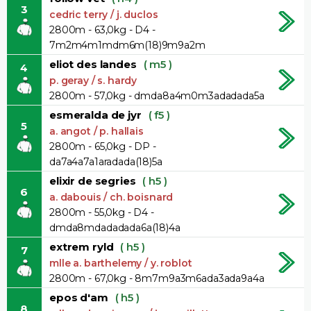
3
cedric terry / j. duclos
2800m - 63,0kg - D4 -
7m2m4m1mdm6m(18)9m9a2m
eliot des landes
( m5 )
4
p. geray / s. hardy
2800m - 57,0kg - dmda8a4m0m3adadada5a
esmeralda de jyr
( f5 )
5
a. angot / p. hallais
2800m - 65,0kg - DP -
da7a4a7a1aradada(18)5a
elixir de segries
( h5 )
6
a. dabouis / ch. boisnard
2800m - 55,0kg - D4 -
dmda8mdadadada6a(18)4a
extrem ryld
( h5 )
7
mlle a. barthelemy / y. roblot
2800m - 67,0kg - 8m7m9a3m6ada3ada9a4a
epos d'am
( h5 )
8