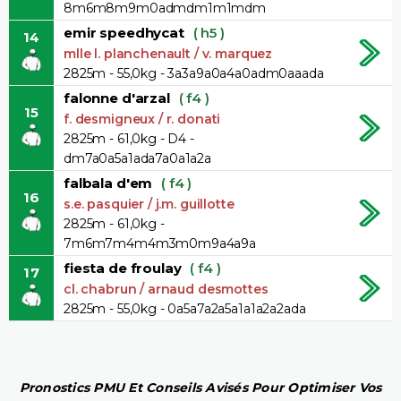
8m6m8m9m0admdm1m1mdm
emir speedhycat
( h5 )
14
mlle l. planchenault / v. marquez
2825m - 55,0kg - 3a3a9a0a4a0adm0aaada
falonne d'arzal
( f4 )
15
f. desmigneux / r. donati
2825m - 61,0kg - D4 -
dm7a0a5a1ada7a0a1a2a
falbala d'em
( f4 )
16
s.e. pasquier / j.m. guillotte
2825m - 61,0kg -
7m6m7m4m4m3m0m9a4a9a
fiesta de froulay
( f4 )
17
cl. chabrun / arnaud desmottes
2825m - 55,0kg - 0a5a7a2a5a1a1a2a2ada
Pronostics PMU Et Conseils Avisés Pour Optimiser Vos