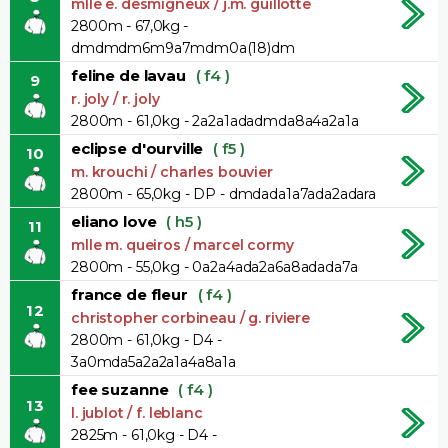
mlle e. desmigneux / j.m. guillotte
2800m - 67,0kg -
dmdmdm6m9a7mdm0a(18)dm
feline de lavau
( f4 )
9
r. joly / r. joly
2800m - 61,0kg - 2a2a1adadmda8a4a2a1a
eclipse d'ourville
( f5 )
10
m. krouchi / charles bouvier
2800m - 65,0kg - DP - dmdada1a7ada2adara
eliano love
( h5 )
11
mlle m. queiros / marcel cormy
2800m - 55,0kg - 0a2a4ada2a6a8adada7a
france de fleur
( f4 )
12
christopher corbineau / g. riviere
2800m - 61,0kg - D4 -
3a0mda5a2a2a1a4a8a1a
fee suzanne
( f4 )
13
l. jublot / f. leblanc
2825m - 61,0kg - D4 -