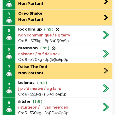
Non Partant
4
Oreo Shake
Non Partant
lock him up
( h5 )
5
non communique / s g tarry
Crd:8 - 57,5kg - 8p6p(15)0p9p
masnoon
( h5 )
6
r simons / m f de kock
Crd:9 - 57,0kg - 3p(15)5p6p0p
7
Raise The Red
Non Partant
belenos
( h4 )
8
j p v'd merwe / a g laird
Crd:6 - 55,5kg - (15)4p1p4p5p
ilitshe
( h6 )
9
i sturgeon / j l van heerden
Crd:5 - 55,0kg - 6p(15)4p0p0p