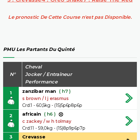
Le pronostic De Cette Course n'est pas Disponible.
PMU Les Partants Du Quinté
Cheval
N°
Jocker / Entraîneur
Performance
zanzibar man
( h7 )
1
s brown / l j erasmus
Crd:1 - 60,5kg - (15)5p6p8p6p
africain
( h6 )
2
c zackey / w h tolmay
Crd:11 - 59,0kg - (15)8p9p6p7p
3
Crevasse