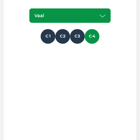
Vaal
C1
C2
C3
C4