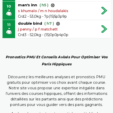
man's inn
( h5 )
10
s khumalo / m n houdalakis
Crd:2 - 53,0kg - 7p(15)5p3p9p
double bind
( h7 )
11
j penny / p f matchett
Crd:3 - 52,0kg - (15)0p0p4p0p
Pronostics PMU Et Conseils Avisés Pour Optimiser Vos
Paris Hippiques
Découvrez les meilleures analyses et pronostics PMU
gratuits pour optimiser vos choix avant chaque course.
Notre site vous propose une expertise inégalée dans
l'univers des courses hippiques, offrant des informations
détaillées sur les partants ainsi que des prédictions
pointues pour vous guider vers des paris gagnants.