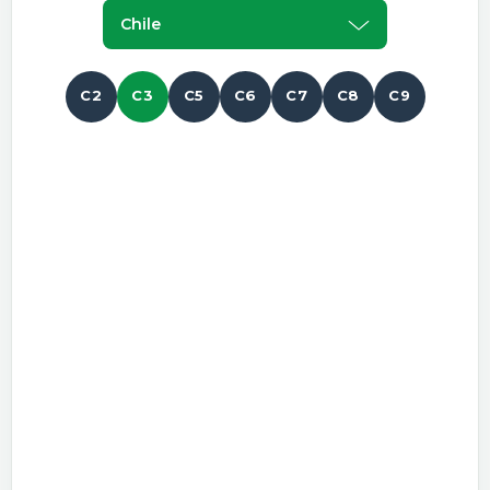
Chile
C2
C3
C5
C6
C7
C8
C9