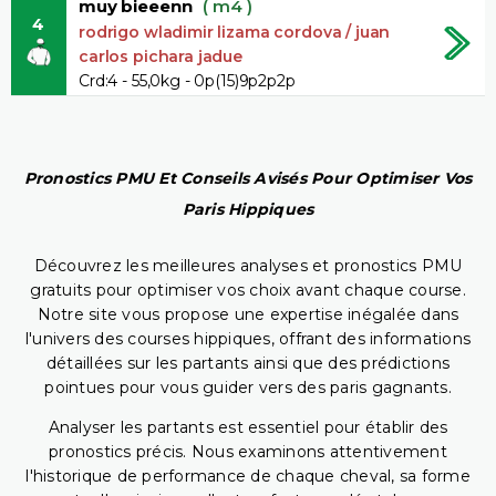
muy bieeenn
( m4 )
4
rodrigo wladimir lizama cordova / juan
carlos pichara jadue
Crd:4 - 55,0kg - 0p(15)9p2p2p
Pronostics PMU Et Conseils Avisés Pour Optimiser Vos
Paris Hippiques
Découvrez les meilleures analyses et pronostics PMU
gratuits pour optimiser vos choix avant chaque course.
Notre site vous propose une expertise inégalée dans
l'univers des courses hippiques, offrant des informations
détaillées sur les partants ainsi que des prédictions
pointues pour vous guider vers des paris gagnants.
Analyser les partants est essentiel pour établir des
pronostics précis. Nous examinons attentivement
l'historique de performance de chaque cheval, sa forme