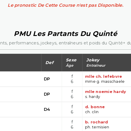
Le pronostic De Cette Course n'est pas Disponible.
PMU Les Partants Du Quinté
nts, performances, jockeys, entraîneurs et poids du Quinté+ du
Sexe
Jokey
Def
Âge
Entraîneur
f
mlle ch. lefebvre
DP
6
mme g. masschaele
f
mlle noemie hardy
DP
6
s. hardy
f
d. bonne
D4
6
ch. clin
f
b. rochard
6
ph. ternisien