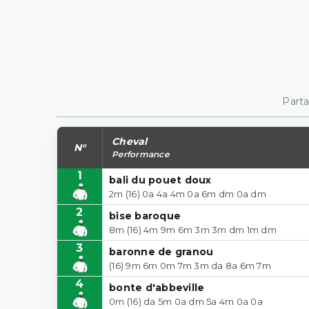
Parta
Cheval
N°
Performance
1
bali du pouet doux
2m (16) 0a 4a 4m 0a 6m dm 0a dm
2
bise baroque
8m (16) 4m 9m 6m 3m 3m dm 1m dm
3
baronne de granou
(16) 9m 6m 0m 7m 3m da 8a 6m 7m
4
bonte d'abbeville
0m (16) da 5m 0a dm 5a 4m 0a 0a