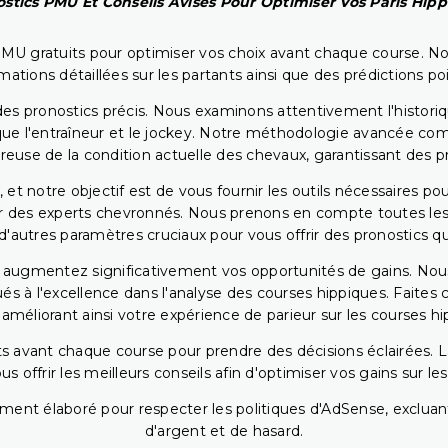
stics PMU Et Conseils Avisés Pour Optimiser Vos Paris Hip
PMU gratuits pour optimiser vos choix avant chaque course. No
rmations détaillées sur les partants ainsi que des prédictions 
ir des pronostics précis. Nous examinons attentivement l'histo
ls que l'entraîneur et le jockey. Notre méthodologie avancée 
reuse de la condition actuelle des chevaux, garantissant des pr
 et notre objectif est de vous fournir les outils nécessaires 
r des experts chevronnés. Nous prenons en compte toutes les v
 d'autres paramètres cruciaux pour vous offrir des pronostics qui
s augmentez significativement vos opportunités de gains. Nou
s à l'excellence dans l'analyse des courses hippiques. Faites 
 améliorant ainsi votre expérience de parieur sur les courses hi
 avant chaque course pour prendre des décisions éclairées. La 
 offrir les meilleurs conseils afin d'optimiser vos gains sur le
ent élaboré pour respecter les politiques d'AdSense, excluant
d'argent et de hasard.