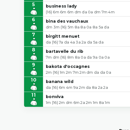
5
business lady
(16) 6m 6m 6m dm da 0a dm 7m 4m
6
bina des vauchaux
dm 3m (16) 5m 8a 8a 0a 8a 5a da
7
birgitt menuet
da (16) 7a da 4a 3a 2a da 5a da
8
bartavelle du rib
7m dm (16) 8m 8a 0a da 9a 0a 0a
9
bakota d'occagnes
2m (16) 1m 2m 7m 2m dm da da 0a
10
banana wild
da (16) 6m 4m 9a 2m da 8a 2a 2a
11
bonviva
1m (16) 2m dm 6m 2a 2m 1m 8a 1m