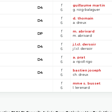
f
guillaume martin
D4
6
g. roig-balaguer
f
d. thomain
D4
6
a. dreux
f
m. abrivard
DP
6
m. abrivard
f
j.l.cl. dersoir
D4
6
j.l.cl. dersoir
f
a. prat
D4
6
a. ripoll rigo
f
bastien joseph
D4
6
ch. dreux
f
mme s. busset
6
l. lerenard