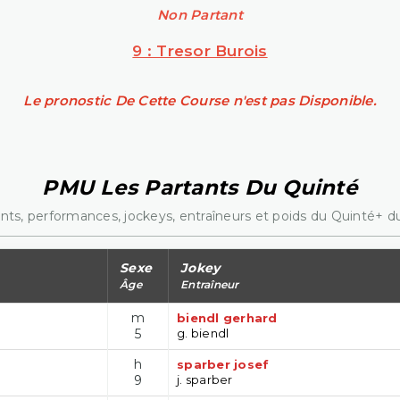
Non Partant
9 : Tresor Burois
Le pronostic De Cette Course n'est pas Disponible.
PMU Les Partants Du Quinté
nts, performances, jockeys, entraîneurs et poids du Quinté+ du
Sexe
Jokey
Âge
Entraîneur
m
biendl gerhard
5
g. biendl
h
sparber josef
9
j. sparber