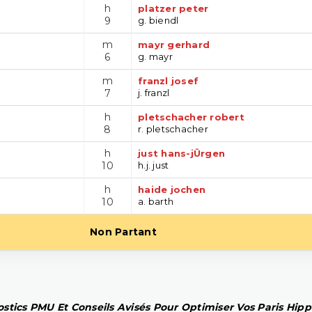
h
platzer peter
9
g. biendl
m
mayr gerhard
6
g. mayr
m
franzl josef
7
j. franzl
h
pletschacher robert
8
r. pletschacher
h
just hans-jÜrgen
10
h.j. just
h
haide jochen
10
a. barth
Non Partant
stics PMU Et Conseils Avisés Pour Optimiser Vos Paris Hip