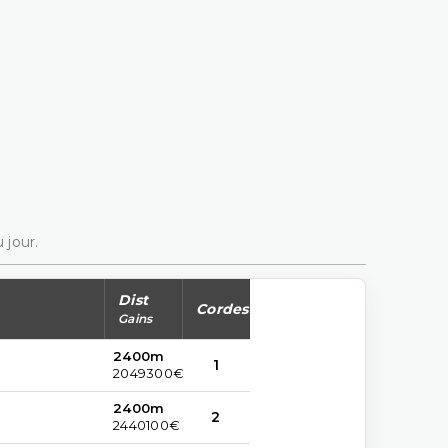
 jour.
Dist
Cordes
Gains
2400m
1
2049300€
2400m
2
2440100€