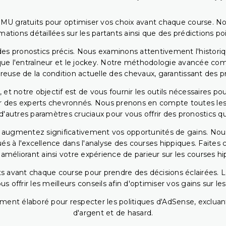
PMU gratuits pour optimiser vos choix avant chaque course. No
rmations détaillées sur les partants ainsi que des prédictions 
ir des pronostics précis. Nous examinons attentivement l'histo
ls que l'entraîneur et le jockey. Notre méthodologie avancée 
reuse de la condition actuelle des chevaux, garantissant des pr
 et notre objectif est de vous fournir les outils nécessaires 
r des experts chevronnés. Nous prenons en compte toutes les v
 d'autres paramètres cruciaux pour vous offrir des pronostics qui
s augmentez significativement vos opportunités de gains. Nou
s à l'excellence dans l'analyse des courses hippiques. Faites 
 améliorant ainsi votre expérience de parieur sur les courses hi
 avant chaque course pour prendre des décisions éclairées. La 
 offrir les meilleurs conseils afin d'optimiser vos gains sur le
ent élaboré pour respecter les politiques d'AdSense, excluant
d'argent et de hasard.