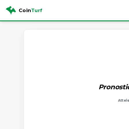
Coin
Turf
Pronosti
Attel