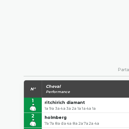
Parta
Cheval
N°
Performance
1
ritchirich diamant
1a 9a 3a 4a 3a 2a 1a 1a 4a 1a
2
holmberg
7a 7a 8a da 4a 8a 2a 7a 2a 4a