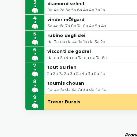
3
diamond select
0a 4a 2a 5a 5a 6a 4a 4a 3a 1a
4
vinder mÖlgard
3a 4a 6a 7a 8a 7a 0a 4a 9a 4a
5
rubino degli dei
da 3a da da 4a 1a 1a da 3a 2a
6
visconti de godrel
da da 5a 4a da 7a da da 7a 6a
7
tout ou rien
2a 2a 7a 2a 3a 5a 4a 3a 0a 4a
8
tournis chouan
4a da 7a da 3a 7a 3a da 4a 4a
9
Tresor Burois
Prono