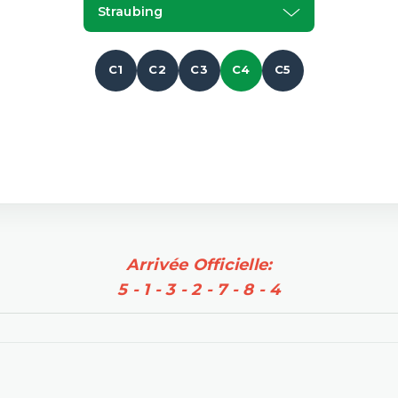
Straubing
C1
C2
C3
C4
C5
Arrivée Officielle:
5 - 1 - 3 - 2 - 7 - 8 - 4