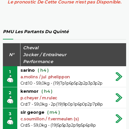
Le pronostic De Cette Course n'est pas Disponible.
PMU Les Partants Du Quinté
Cheval
N°
Jocker / Entraîneur
Performance
sarino
( h4 )
1
a.molins / jul .phelippon
Crd:10 - 59,0kg - (19)7p1p6p5p2p2p3p3p2p
kenmor
( h4 )
2
p.cheyer / m.rulec
Crd:7 - 59,0kg - 2p(19)9p0p1p6p0p2p7p8p
sir george
( m4 )
3
c.soumillon / f.vermeulen (s)
Crd:5 - 59,0kg - (19)5p5p3p2p9p5p6p8p