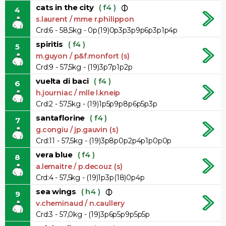
cats in the city
( f4 )
4
s.laurent / mme r.philippon
Crd:6 - 58,5kg - 0p(19)0p3p3p9p6p3p1p4p
spiritis
( f4 )
5
m.guyon / p&f.monfort (s)
Crd:9 - 57,5kg - (19)3p7p1p2p
vuelta di baci
( f4 )
6
h.journiac / mlle l.kneip
Crd:2 - 57,5kg - (19)1p5p9p8p6p5p3p
santaflorine
( f4 )
7
g.congiu / jp.gauvin (s)
Crd:11 - 57,5kg - (19)3p8p0p2p4p1p0p0p
vera blue
( f4 )
8
a.lemaitre / p.decouz (s)
Crd:4 - 57,5kg - (19)1p3p(18)0p4p
sea wings
( h4 )
9
v.cheminaud / n.caullery
Crd:3 - 57,0kg - (19)3p6p5p9p5p5p