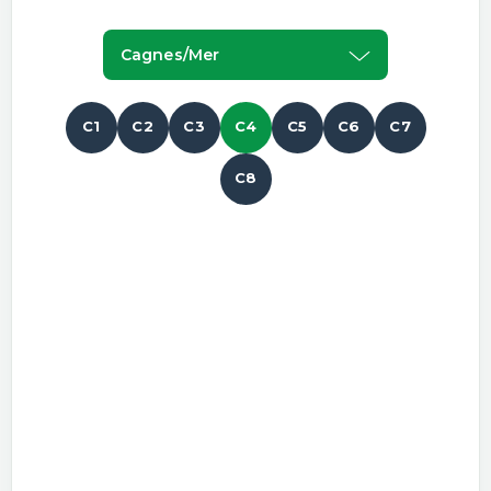
Cagnes/mer
C1
C2
C3
C4
C5
C6
C7
C8