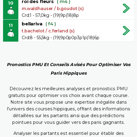
roi des fleurs
( m4 )
10
m.waldhauser / b.goudot (s)
Crd:1 - 57,0kg - (19)9p(18)8p
bellariva
( f4 )
11
t.bachelot / c.ferland (s)
Crd:8 - 55,5kg - (19)9p0p0p3p1p(18)6p
Pronostics PMU Et Conseils Avisés Pour Optimiser Vos
Paris Hippiques
Découvrez les meilleures analyses et pronostics PMU
gratuits pour optimiser vos choix avant chaque course.
Notre site vous propose une expertise inégalée dans
l'univers des courses hippiques, offrant des informations
détaillées sur les partants ainsi que des prédictions
pointues pour vous guider vers des paris gagnants.
Analyser les partants est essentiel pour établir des