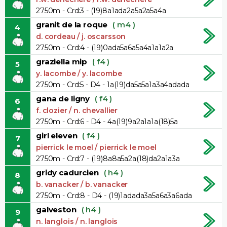
2750m - Crd:3 - (19)8a1ada2a5a2a5a4a
granit de la roque
( m4 )
4
d. cordeau / j. oscarsson
2750m - Crd:4 - (19)0ada5a6a5a4a1a1a2a
graziella mip
( f4 )
5
y. lacombe / y. lacombe
2750m - Crd:5 - D4 - 1a(19)da5a5a1a3a4adada
gana de ligny
( f4 )
6
f. clozier / n. chevallier
2750m - Crd:6 - D4 - 4a(19)9a2a1a1a(18)5a
girl eleven
( f4 )
7
pierrick le moel / pierrick le moel
2750m - Crd:7 - (19)8a8a5a2a(18)da2a1a3a
gridy cadurcien
( h4 )
8
b. vanacker / b. vanacker
2750m - Crd:8 - D4 - (19)1adada3a5a6a3a6ada
galveston
( h4 )
9
n. langlois / n. langlois