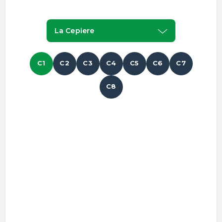
La Cepiere
C1
C2
C3
C4
C5
C6
C7
C8