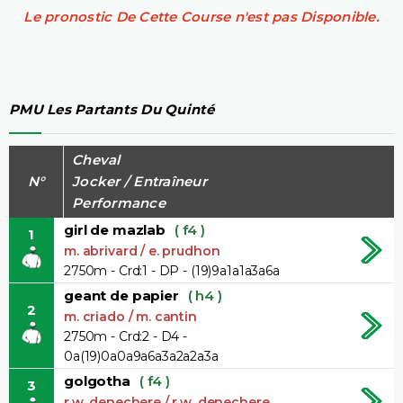
Le pronostic De Cette Course n'est pas Disponible.
PMU Les Partants Du Quinté
Cheval
N°
Jocker / Entraîneur
Performance
girl de mazlab
( f4 )
1
m. abrivard / e. prudhon
2750m - Crd:1 - DP - (19)9a1a1a3a6a
geant de papier
( h4 )
2
m. criado / m. cantin
2750m - Crd:2 - D4 -
0a(19)0a0a9a6a3a2a2a3a
golgotha
( f4 )
3
r.w. denechere / r.w. denechere