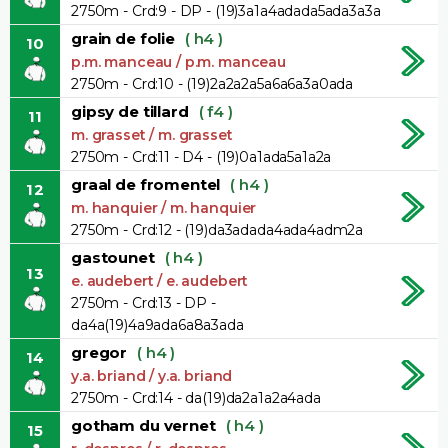
2750m - Crd:9 - DP - (19)3a1a4adada5ada3a3a
grain de folie
( h4 )
10
p.m. manceau / p.m. manceau
2750m - Crd:10 - (19)2a2a2a5a6a6a3a0ada
gipsy de tillard
( f4 )
11
m. grasset / m. grasset
2750m - Crd:11 - D4 - (19)0a1ada5a1a2a
graal de fromentel
( h4 )
12
m. hanquier / m. hanquier
2750m - Crd:12 - (19)da3adada4ada4adm2a
gastounet
( h4 )
13
e. audebert / e. audebert
2750m - Crd:13 - DP -
da4a(19)4a9ada6a8a3ada
gregor
( h4 )
14
y.a. briand / y.a. briand
2750m - Crd:14 - da(19)da2a1a2a4ada
gotham du vernet
( h4 )
15