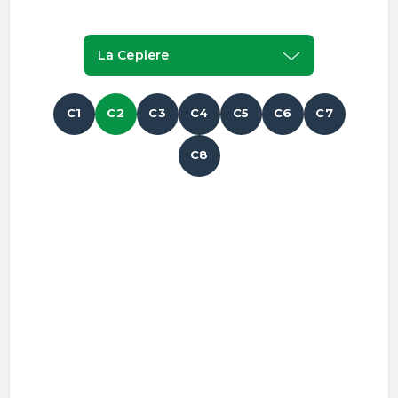
La Cepiere
C1
C2
C3
C4
C5
C6
C7
C8