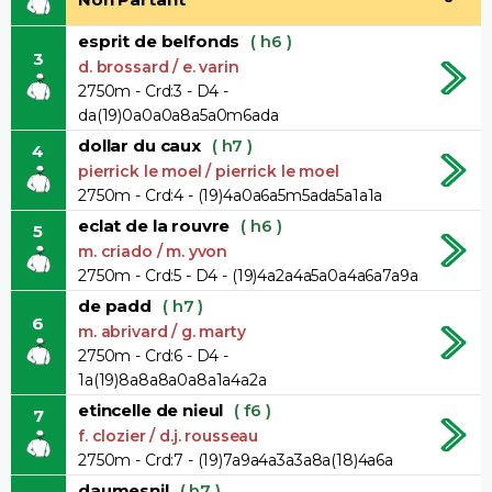
esprit de belfonds
( h6 )
3
d. brossard / e. varin
2750m - Crd:3 - D4 -
da(19)0a0a0a8a5a0m6ada
dollar du caux
( h7 )
4
pierrick le moel / pierrick le moel
2750m - Crd:4 - (19)4a0a6a5m5ada5a1a1a
eclat de la rouvre
( h6 )
5
m. criado / m. yvon
2750m - Crd:5 - D4 - (19)4a2a4a5a0a4a6a7a9a
de padd
( h7 )
6
m. abrivard / g. marty
2750m - Crd:6 - D4 -
1a(19)8a8a8a0a8a1a4a2a
etincelle de nieul
( f6 )
7
f. clozier / d.j. rousseau
2750m - Crd:7 - (19)7a9a4a3a3a8a(18)4a6a
daumesnil
( h7 )