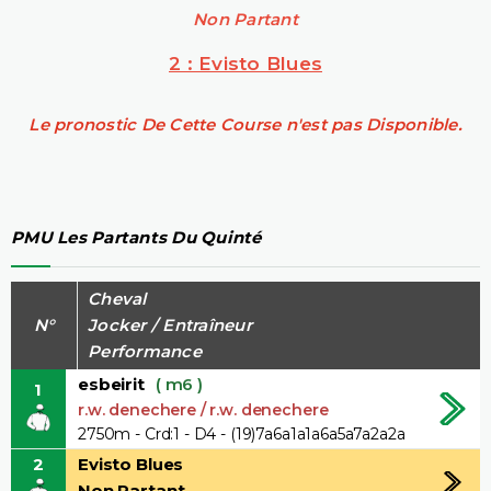
Non Partant
2 : Evisto Blues
Le pronostic De Cette Course n'est pas Disponible.
PMU Les Partants Du Quinté
Cheval
N°
Jocker / Entraîneur
Performance
esbeirit
( m6 )
1
r.w. denechere / r.w. denechere
2750m - Crd:1 - D4 - (19)7a6a1a1a6a5a7a2a2a
2
Evisto Blues
Non Partant