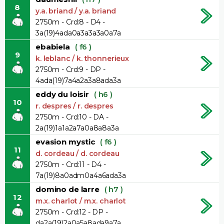
8
y.a. briand / y.a. briand
2750m - Crd:8 - D4 -
3a(19)4ada0a3a3a3a0a7a
ebabiela
( f6 )
9
k. leblanc / k. thonnerieux
2750m - Crd:9 - DP -
4ada(19)7a4a2a3a8ada3a
eddy du loisir
( h6 )
10
r. despres / r. despres
2750m - Crd:10 - DA -
2a(19)1a1a2a7a0a8a8a3a
evasion mystic
( f6 )
11
d. cordeau / d. cordeau
2750m - Crd:11 - D4 -
7a(19)8a0adm0a4a6ada3a
domino de larre
( h7 )
12
m.x. charlot / m.x. charlot
2750m - Crd:12 - DP -
da2a(19)2a0a5a8ada9a7a