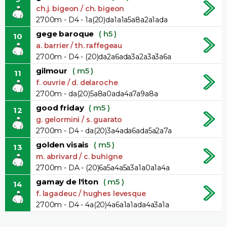
ch.j. bigeon / ch. bigeon
2700m - D4 - 1a(20)da1a1a5a8a2a1ada
gege baroque
( h5 )
10
a. barrier / th. raffegeau
2700m - D4 - (20)da2a6ada3a2a3a3a6a
gilmour
( m5 )
11
f. ouvrie / d. delaroche
2700m - da(20)5a8a0ada4a7a9a8a
good friday
( m5 )
12
g. gelormini / s. guarato
2700m - D4 - da(20)3a4ada6ada5a2a7a
golden visais
( m5 )
13
m. abrivard / c. buhigne
2700m - DA - (20)6a5a4a5a3a1a0a1a4a
gamay de l'iton
( m5 )
14
f. lagadeuc / hughes levesque
2700m - D4 - 4a(20)4a6a1a1ada4a3a1a