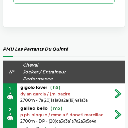
PMU Les Partants Du Quinté
Cheval
N°
Jocker / Entraîneur
Performance
gigolo lover
( h5 )
1
dylan garcia / j.m. bazire
2700m - 7a(20)1a1a8a2a(19)4a1a3a
galileo bello
( m5 )
2
p.ph. ploquin / mme a.f. donati marcillac
2700m - DP - (20)da3a3a1a7a2a3a5a4a