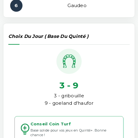
6
Gaudeo
Choix Du Jour ( Base Du Quinté )
3 - 9
3 - gribouille
9 - goeland d'haufor
Conseil Coin Turf
Base solide pour vos jeux en Quinté+. Bonne
chance !