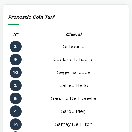
Pronostic Coin Turf
N°
Cheval
3
Gribouille
9
Goeland D'haufor
10
Gege Baroque
2
Galileo Bello
8
Gaucho De Houelle
4
Garou Pierji
14
Gamay De L'iton