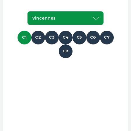
Vincennes
C1
C2
C3
C4
C5
C6
C7
C8