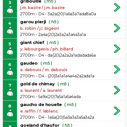
gribouille
( m5 )
3
j.m. bazire / j.m. bazire
2700m - D4 - 3a2a(20)1a6a3a7ada8a0a
garou pierji
( h5 )
4
b. robin / j.l. bigeon
2700m - 2a4a(20)2a3a2a3a4a3a1a
giant chief
( m5 )
5
y. lebourgeois / ph. billard
2700m - D4 - da(20)2a2a2a1adadada6a
gaudeo
( m5 )
6
a. dabouis / m. dabouis
2700m - D4 - (20)3a1a1a4a4a2a2ada1a
gold de chimay
( m5 )
7
a. laurent / a. laurent
2700m - 5a9a(20)7a5a1a5a4ada
gaucho de houelle
( m5 )
8
e. raffin / f. leblanc
2700m - D4 - 1a6a(20)5a3a3a3a5a3a2a
goeland d'haufor
( h5 )
9